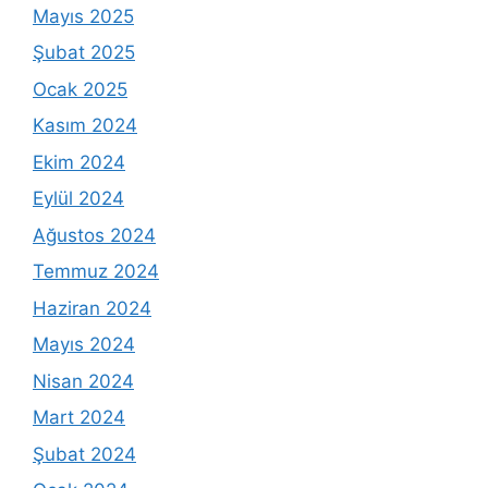
Mayıs 2025
Şubat 2025
Ocak 2025
Kasım 2024
Ekim 2024
Eylül 2024
Ağustos 2024
Temmuz 2024
Haziran 2024
Mayıs 2024
Nisan 2024
Mart 2024
Şubat 2024