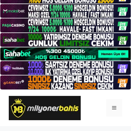
İçeriğe
atla
Menü