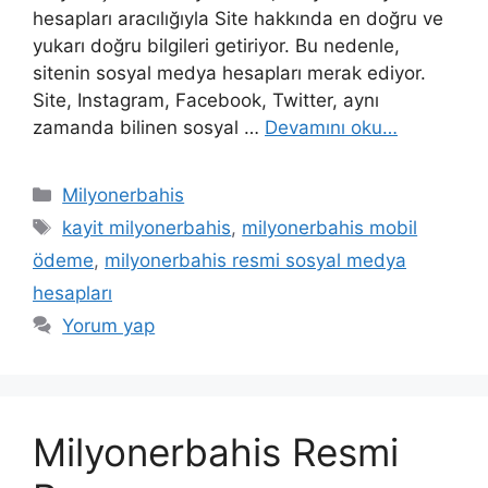
hesapları aracılığıyla Site hakkında en doğru ve
yukarı doğru bilgileri getiriyor. Bu nedenle,
sitenin sosyal medya hesapları merak ediyor.
Site, Instagram, Facebook, Twitter, aynı
zamanda bilinen sosyal …
Devamını oku…
Kategoriler
Milyonerbahis
Etiketler
kayit milyonerbahis
,
milyonerbahis mobil
ödeme
,
milyonerbahis resmi sosyal medya
hesapları
Yorum yap
Milyonerbahis Resmi