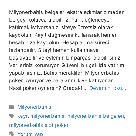
Milyonerbahis belgeleri ekstra adımlar olmadan
belgeyi kolayca alabiliriz. Yani, eğlenceye
katılmak istiyorsanız, siteye ücretsiz olarak
kaydolun. Kayıt düğmesini kullanarak hemen
hesabınıza kaydolun. Hesap açma süreci
hızlandırılır. Siteyi hemen kullanmaya
başlayabilir ve eylemin bir parçası olabilirsiniz.
Verileriniz korunuyor. Güvenli bir şekilde yatırım
yapabilirsiniz. Bahis meraklıları Milyonerbahis
poker oynuyor ve paralarını ikiye katlıyorlar.
Nasıl poker oynarsın? Oradaki …
Devamını oku…
Kategoriler
Milyonerbahis
Etiketler
kayit milyonerbahis
,
milyonerbahis belgeleri
,
milyonerbahis slot poker
Yorum yap