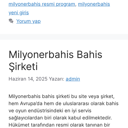
milyonerbahis resmi program
,
milyonerbahis
yeni giris
Yorum yap
Milyonerbahis Bahis
Şirketi
Haziran 14, 2025
Yazarı:
admin
Milyonerbahis bahis şirketi bu site veya şirket,
hem Avrupa’da hem de uluslararası olarak bahis
ve oyun endüstrisindeki en iyi servis
sağlayıcılardan biri olarak kabul edilmektedir.
Hükümet tarafından resmi olarak tanınan bir