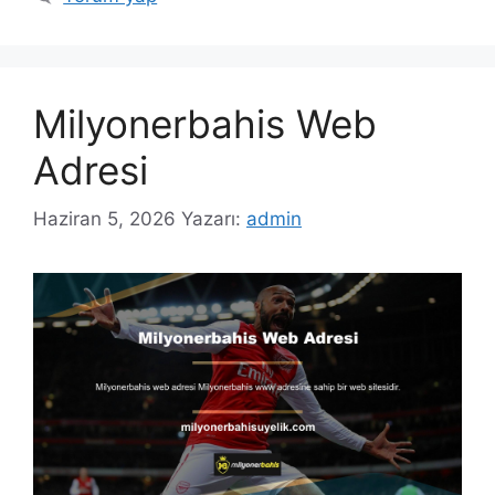
Milyonerbahis Web
Adresi
Haziran 5, 2026
Yazarı:
admin