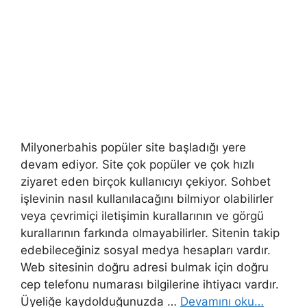
Milyonerbahis popüler site başladığı yere
devam ediyor. Site çok popüler ve çok hızlı
ziyaret eden birçok kullanıcıyı çekiyor. Sohbet
işlevinin nasıl kullanılacağını bilmiyor olabilirler
veya çevrimiçi iletişimin kurallarının ve görgü
kurallarının farkında olmayabilirler. Sitenin takip
edebileceğiniz sosyal medya hesapları vardır.
Web sitesinin doğru adresi bulmak için doğru
cep telefonu numarası bilgilerine ihtiyacı vardır.
Üyeliğe kaydolduğunuzda …
Devamını oku…