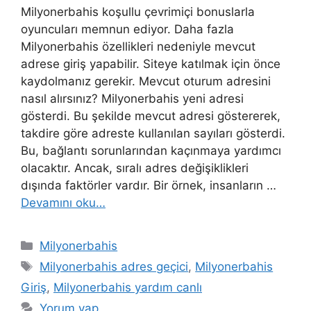
Milyonerbahis koşullu çevrimiçi bonuslarla
oyuncuları memnun ediyor. Daha fazla
Milyonerbahis özellikleri nedeniyle mevcut
adrese giriş yapabilir. Siteye katılmak için önce
kaydolmanız gerekir. Mevcut oturum adresini
nasıl alırsınız? Milyonerbahis yeni adresi
gösterdi. Bu şekilde mevcut adresi göstererek,
takdire göre adreste kullanılan sayıları gösterdi.
Bu, bağlantı sorunlarından kaçınmaya yardımcı
olacaktır. Ancak, sıralı adres değişiklikleri
dışında faktörler vardır. Bir örnek, insanların …
Devamını oku…
Kategoriler
Milyonerbahis
Etiketler
Milyonerbahis adres geçici
,
Milyonerbahis
Giriş
,
Milyonerbahis yardım canlı
Yorum yap