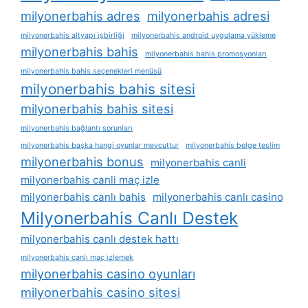
milyonerbahis adres
milyonerbahis adresi
milyonerbahis altyapı i̇şbirliği
milyonerbahis android uygulama yükleme
milyonerbahis bahis
milyonerbahis bahis promosyonları
milyonerbahis bahis seçenekleri menüsü
milyonerbahis bahis sitesi
milyonerbahis bahis sitesi
milyonerbahis bağlantı sorunları
milyonerbahis başka hangi oyunlar mevcuttur
milyonerbahis belge teslim
milyonerbahis bonus
milyonerbahis canli
milyonerbahis canli maç izle
milyonerbahis canlı bahis
milyonerbahis canlı casino
Milyonerbahis Canlı Destek
milyonerbahis canlı destek hattı
milyonerbahis canlı maç i̇zlemek
milyonerbahis casino oyunları
milyonerbahis casino sitesi