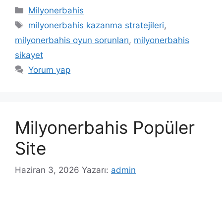
Kategoriler
Milyonerbahis
Etiketler
milyonerbahis kazanma stratejileri
,
milyonerbahis oyun sorunları
,
milyonerbahis
sikayet
Yorum yap
Milyonerbahis Popüler
Site
Haziran 3, 2026
Yazarı:
admin