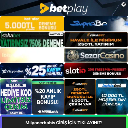
×
Milyonerbahis GİRİŞ İÇİN TIKLAYINIZ!