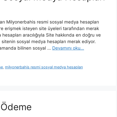
arı Milyonerbahis resmi sosyal medya hesapları
ere erişmek isteyen site üyeleri tarafından merak
a hesapları aracılığıyla Site hakkında en doğru ve
e, sitenin sosyal medya hesapları merak ediyor.
 zamanda bilinen sosyal …
Devamını oku…
me
,
milyonerbahis resmi sosyal medya hesapları
l Ödeme