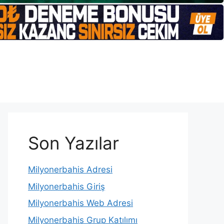
Son Yazılar
Milyonerbahis Adresi
Milyonerbahis Giriş
Milyonerbahis Web Adresi
Milyonerbahis Grup Katılımı