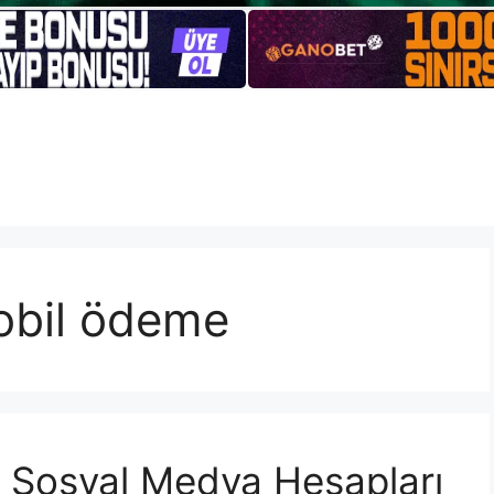
obil ödeme
 Sosyal Medya Hesapları