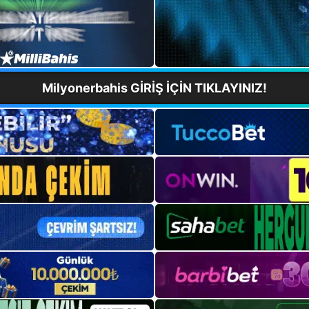
Milyonerbahis GİRİŞ İÇİN TIKLAYINIZ!