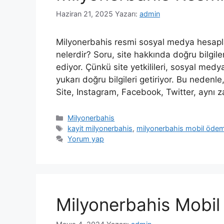
Haziran 21, 2025
Yazarı:
admin
Milyonerbahis resmi sosyal medya hesapl
nelerdir? Soru, site hakkında doğru bilgil
ediyor. Çünkü site yetkilileri, sosyal medy
yukarı doğru bilgileri getiriyor. Bu nedenl
Site, Instagram, Facebook, Twitter, aynı
Kategoriler
Milyonerbahis
Etiketler
kayit milyonerbahis
,
milyonerbahis mobil öde
Yorum yap
Milyonerbahis Mobi