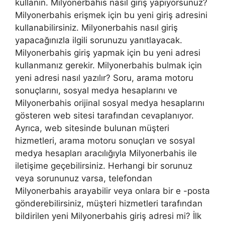
kullanın. Milyonerbahis nasıl giriş yapıyorsunuz?
Milyonerbahis erişmek için bu yeni giriş adresini
kullanabilirsiniz. Milyonerbahis nasıl giriş
yapacağınızla ilgili sorunuzu yanıtlayacak.
Milyonerbahis giriş yapmak için bu yeni adresi
kullanmanız gerekir. Milyonerbahis bulmak için
yeni adresi nasıl yazılır? Soru, arama motoru
sonuçlarını, sosyal medya hesaplarını ve
Milyonerbahis orijinal sosyal medya hesaplarını
gösteren web sitesi tarafından cevaplanıyor.
Ayrıca, web sitesinde bulunan müşteri
hizmetleri, arama motoru sonuçları ve sosyal
medya hesapları aracılığıyla Milyonerbahis ile
iletişime geçebilirsiniz. Herhangi bir sorunuz
veya sorununuz varsa, telefondan
Milyonerbahis arayabilir veya onlara bir e -posta
gönderebilirsiniz, müşteri hizmetleri tarafından
bildirilen yeni Milyonerbahis giriş adresi mi? İlk