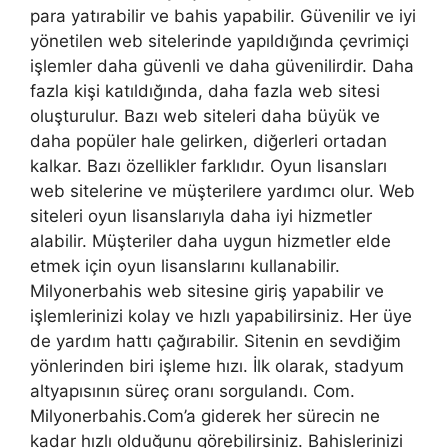
para yatırabilir ve bahis yapabilir. Güvenilir ve iyi
yönetilen web sitelerinde yapıldığında çevrimiçi
işlemler daha güvenli ve daha güvenilirdir. Daha
fazla kişi katıldığında, daha fazla web sitesi
oluşturulur. Bazı web siteleri daha büyük ve
daha popüler hale gelirken, diğerleri ortadan
kalkar. Bazı özellikler farklıdır. Oyun lisansları
web sitelerine ve müşterilere yardımcı olur. Web
siteleri oyun lisanslarıyla daha iyi hizmetler
alabilir. Müşteriler daha uygun hizmetler elde
etmek için oyun lisanslarını kullanabilir.
Milyonerbahis web sitesine giriş yapabilir ve
işlemlerinizi kolay ve hızlı yapabilirsiniz. Her üye
de yardım hattı çağırabilir. Sitenin en sevdiğim
yönlerinden biri işleme hızı. İlk olarak, stadyum
altyapısının süreç oranı sorgulandı. Com.
Milyonerbahis.Com’a giderek her sürecin ne
kadar hızlı olduğunu görebilirsiniz. Bahislerinizi