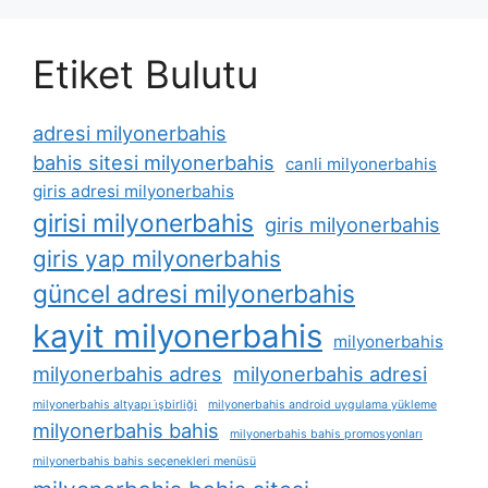
Etiket Bulutu
adresi milyonerbahis
bahis sitesi milyonerbahis
canli milyonerbahis
giris adresi milyonerbahis
girisi milyonerbahis
giris milyonerbahis
giris yap milyonerbahis
güncel adresi milyonerbahis
kayit milyonerbahis
milyonerbahis
milyonerbahis adres
milyonerbahis adresi
milyonerbahis altyapı i̇şbirliği
milyonerbahis android uygulama yükleme
milyonerbahis bahis
milyonerbahis bahis promosyonları
milyonerbahis bahis seçenekleri menüsü