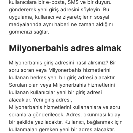
kullanıcılara bir e-posta, SMS ve bir duyuru
göndererek yeni giriş adresini söyleyin. Bu
uygulama, kullanıcı ve ziyaretçilerin sosyal
medyalarında aynı haberi ne zaman aldığını
görmenizi sağlar.
Milyonerbahis adres almak
Milyonerbahis giriş adresini nasıl alırsınız? Bir
soru soran veya Milyonerbahis hizmetlerini
kullanan herkes yeni bir giriş adresi alacaktır.
Soruları olan veya Milyonerbahis hizmetlerini
kullanan kullanıcılar yeni bir giriş adresi
alacaklar. Yeni giriş adresi,
Milyonerbahis hizmetlerini kullananlara ve soru
soranlara gönderilecek. Adres, okunması kolay
bir şekilde yazılacaktır. Kullanıcı, bağlanmak için
kullanmaları gereken yeni bir adres alacaktır.