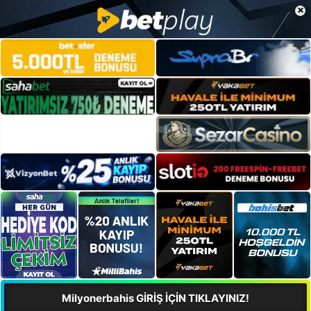
×
Milyonerbahis GİRİŞ İÇİN TIKLAYINIZ!