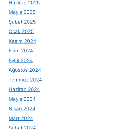
Haziran 2025
Mayıs 2025
Şubat 2025
Ocak 2025
Kasım 2024
Ekim 2024
Eylül 2024
Ağustos 2024
Temmuz 2024
Haziran 2024
Mayıs 2024
Nisan 2024
Mart 2024
Şubat 2024