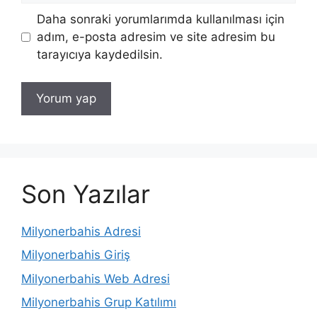
Daha sonraki yorumlarımda kullanılması için
adım, e-posta adresim ve site adresim bu
tarayıcıya kaydedilsin.
Son Yazılar
Milyonerbahis Adresi
Milyonerbahis Giriş
Milyonerbahis Web Adresi
Milyonerbahis Grup Katılımı