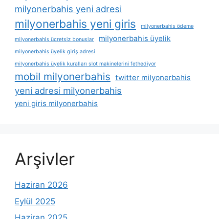
milyonerbahis yeni adresi
milyonerbahis yeni giris
milyonerbahis ödeme
milyonerbahis üyelik
milyonerbahis ücretsiz bonuslar
milyonerbahis üyelik giriş adresi
milyonerbahis üyelik kuralları slot makinelerini fethediyor
mobil milyonerbahis
twitter milyonerbahis
yeni adresi milyonerbahis
yeni giris milyonerbahis
Arşivler
Haziran 2026
Eylül 2025
Haziran 2025