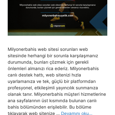
Milyonerbahis web sitesi sorunları web
sitesinde herhangi bir sorunla karşılaşmanız
durumunda, bunları çözmek için gerekli
önlemleri almanızı rica ederiz. Milyonerbahis
canlı destek hattı, web sitenizi hızla
uyarlamanıza ve tek, güçlü bir platformdan
profesyonel, etkileşimli yayıncılık sunmanıza
olanak tanır. Milyonerbahis müşteri hizmetlerine
ana sayfalarının üst kısmında bulunan canlı
bahis bölümünden erişilebilir. Bu bölüme
tıklayarak web sitenize …
Devamını oku…