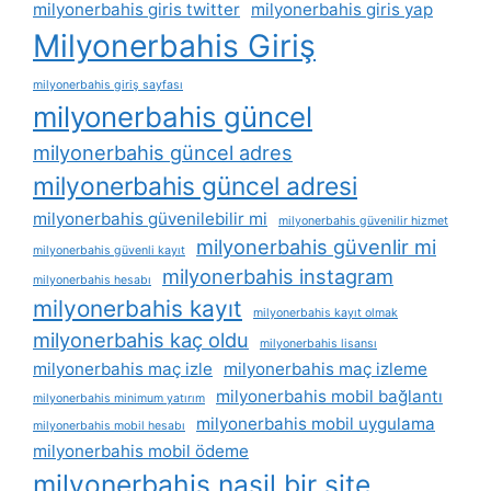
milyonerbahis giris twitter
milyonerbahis giris yap
Milyonerbahis Giriş
milyonerbahis giriş sayfası
milyonerbahis güncel
milyonerbahis güncel adres
milyonerbahis güncel adresi
milyonerbahis güvenilebilir mi
milyonerbahis güvenilir hizmet
milyonerbahis güvenlir mi
milyonerbahis güvenli kayıt
milyonerbahis instagram
milyonerbahis hesabı
milyonerbahis kayıt
milyonerbahis kayıt olmak
milyonerbahis kaç oldu
milyonerbahis lisansı
milyonerbahis maç izle
milyonerbahis maç izleme
milyonerbahis mobil bağlantı
milyonerbahis minimum yatırım
milyonerbahis mobil uygulama
milyonerbahis mobil hesabı
milyonerbahis mobil ödeme
milyonerbahis nasil bir site