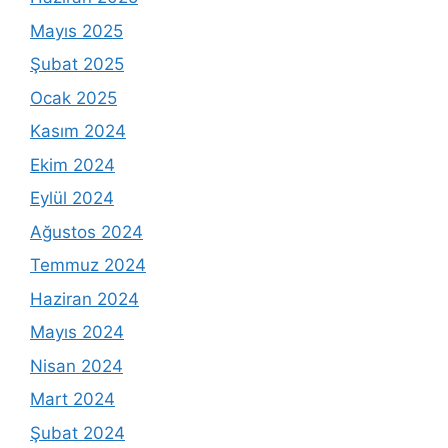
Mayıs 2025
Şubat 2025
Ocak 2025
Kasım 2024
Ekim 2024
Eylül 2024
Ağustos 2024
Temmuz 2024
Haziran 2024
Mayıs 2024
Nisan 2024
Mart 2024
Şubat 2024