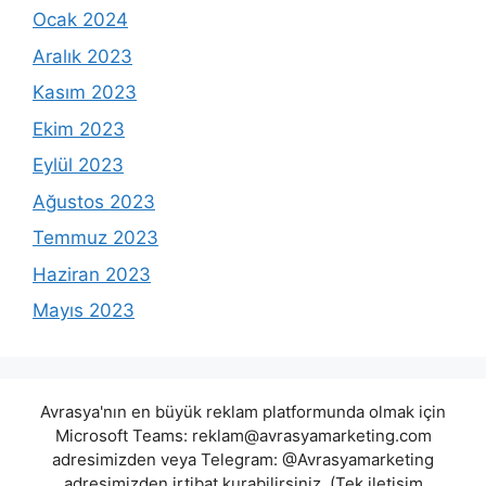
Ocak 2024
Aralık 2023
Kasım 2023
Ekim 2023
Eylül 2023
Ağustos 2023
Temmuz 2023
Haziran 2023
Mayıs 2023
Avrasya'nın en büyük reklam platformunda olmak için
Microsoft Teams:
reklam@avrasyamarketing.com
adresimizden veya Telegram: @Avrasyamarketing
adresimizden irtibat kurabilirsiniz. (Tek iletişim