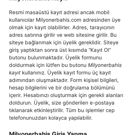
Resmi masaüstü kayıt adresi ancak mobil
kullanıcılar Milyonerbahis.com adresinden üye
olmak için kayıt olabilirler. Adres, tarayıcının
adres satırına girilir ve web sitesine girilir. Bu
siteye bağlanmak için üyelik gereklidir. Siteye
giriş yaptıktan sonra üst kısımda “Kayıt Ol”
butonu bulunmaktadır. Üyelik formunu
doldurmak için lütfen bu butonu
Milyonerbahis
kayıt
kullanınız. Üyelik kayıt formu üç kayıt
adımından oluşmaktadır. Form kişisel bilgileri,
hesap bilgilerini ve bir doğrulama bölümünü
içerir. Hesabınızı oluşturmak için gerekli alanları
doldurun. Üyelik, size gönderilen e-postaya
tıklanarak etkinleştirilir. Tüm bu işlemler cep
telefonunuzdan kolayca yapılabilir.
Milyonerbahis Giriş Yapma