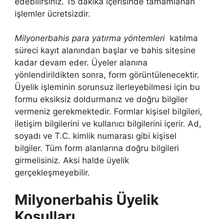
edebilirsiniz. 15 dakika içerisinde tamamlanan
işlemler ücretsizdir.
Milyonerbahis para yatırma yöntemleri
katılma
süreci kayıt alanından başlar ve bahis sitesine
kadar devam eder. Üyeler alanına
yönlendirildikten sonra, form görüntülenecektir.
Üyelik işleminin sorunsuz ilerleyebilmesi için bu
formu eksiksiz doldurmanız ve doğru bilgiler
vermeniz gerekmektedir. Formlar kişisel bilgileri,
iletişim bilgilerini ve kullanıcı bilgilerini içerir. Ad,
soyadı ve T.C. kimlik numarası gibi kişisel
bilgiler. Tüm form alanlarına doğru bilgileri
girmelisiniz. Aksi halde üyelik
gerçekleşmeyebilir.
Milyonerbahis Üyelik
Koşulları