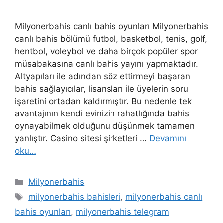
Milyonerbahis canlı bahis oyunları Milyonerbahis
canlı bahis bölümü futbol, ​​basketbol, ​​tenis, golf,
hentbol, ​​voleybol ve daha birçok popüler spor
müsabakasına canlı bahis yayını yapmaktadır.
Altyapıları ile adından söz ettirmeyi başaran
bahis sağlayıcılar, lisansları ile üyelerin soru
işaretini ortadan kaldırmıştır. Bu nedenle tek
avantajının kendi evinizin rahatlığında bahis
oynayabilmek olduğunu düşünmek tamamen
yanlıştır. Casino sitesi şirketleri …
Devamını
oku…
Kategoriler
Milyonerbahis
Etiketler
milyonerbahis bahisleri
,
milyonerbahis canlı
bahis oyunları
,
milyonerbahis telegram