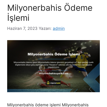
Milyonerbahis Ödeme
İşlemi
Haziran 7, 2023
Yazarı:
admin
Milyonerbahis ödeme işlemi Milyonerbahis