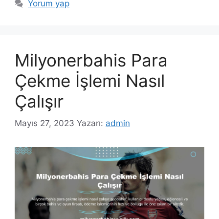
Yorum yap
Milyonerbahis Para
Çekme İşlemi Nasıl
Çalışır
Mayıs 27, 2023
Yazarı:
admin