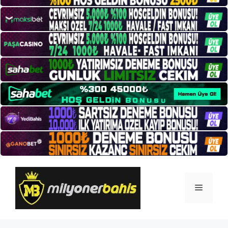
İçeriğe
atla
Menü