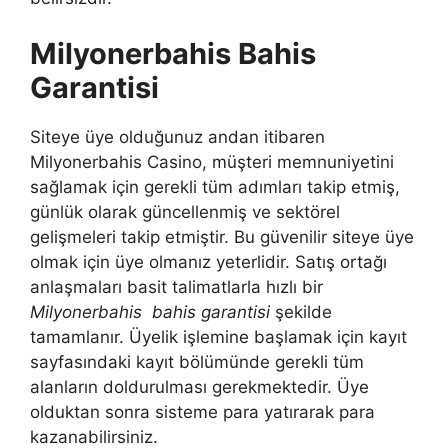
Milyonerbahis Bahis
Garantisi
Siteye üye olduğunuz andan itibaren
Milyonerbahis Casino, müşteri memnuniyetini
sağlamak için gerekli tüm adımları takip etmiş,
günlük olarak güncellenmiş ve sektörel
gelişmeleri takip etmiştir. Bu güvenilir siteye üye
olmak için üye olmanız yeterlidir. Satış ortağı
anlaşmaları basit talimatlarla hızlı bir
Milyonerbahis bahis garantisi
şekilde
tamamlanır. Üyelik işlemine başlamak için kayıt
sayfasındaki kayıt bölümünde gerekli tüm
alanların doldurulması gerekmektedir. Üye
olduktan sonra sisteme para yatırarak para
kazanabilirsiniz.