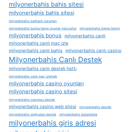
milyonerbahis bahis sitesi
milyonerbahis bahis sitesi
milyonerbahis bağlantı sorunları
milyonerbahis başka hangi oyunlar mevcuttur
milyonerbahis belge teslim
milyonerbahis bonus
milyonerbahis canli
milyonerbahis canli maç izle
milyonerbahis canlı bahis
milyonerbahis canlı casino
Milyonerbahis Canlı Destek
milyonerbahis canlı destek hattı
milyonerbahis canlı maç i̇zlemek
milyonerbahis casino oyunları
milyonerbahis casino sitesi
milyonerbahis casinosu destek
milyonerbahis casino web sitesi
milyonerbahis destek
milyonerbahis doğrudan destek
milyonerbahis düzenleme
milyonerbahis giris adresi