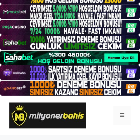
İçeriğe
atla
Menü