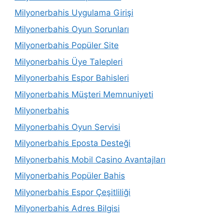
Milyonerbahis Uygulama Girişi
Milyonerbahis Oyun Sorunları
Milyonerbahis Popüler Site
Milyonerbahis Üye Talepleri
Milyonerbahis Espor Bahisleri
Milyonerbahis Müşteri Memnuniyeti
Milyonerbahis
Milyonerbahis Oyun Servisi
Milyonerbahis Eposta Desteği
Milyonerbahis Mobil Casino Avantajları
Milyonerbahis Popüler Bahis
Milyonerbahis Espor Çeşitliliği
Milyonerbahis Adres Bilgisi