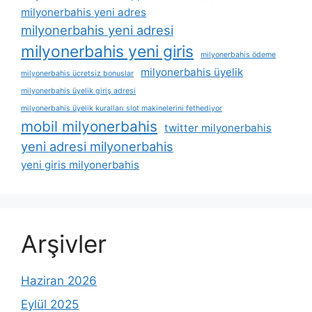
milyonerbahis yeni adres
milyonerbahis yeni adresi
milyonerbahis yeni giris
milyonerbahis ödeme
milyonerbahis üyelik
milyonerbahis ücretsiz bonuslar
milyonerbahis üyelik giriş adresi
milyonerbahis üyelik kuralları slot makinelerini fethediyor
mobil milyonerbahis
twitter milyonerbahis
yeni adresi milyonerbahis
yeni giris milyonerbahis
Arşivler
Haziran 2026
Eylül 2025