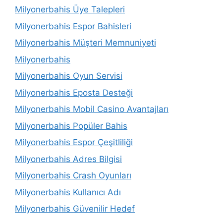
Milyonerbahis Üye Talepleri
Milyonerbahis Espor Bahisleri
Milyonerbahis Müşteri Memnuniyeti
Milyonerbahis
Milyonerbahis Oyun Servisi
Milyonerbahis Eposta Desteği
Milyonerbahis Mobil Casino Avantajları
Milyonerbahis Popüler Bahis
Milyonerbahis Espor Çeşitliliği
Milyonerbahis Adres Bilgisi
Milyonerbahis Crash Oyunları
Milyonerbahis Kullanıcı Adı
Milyonerbahis Güvenilir Hedef