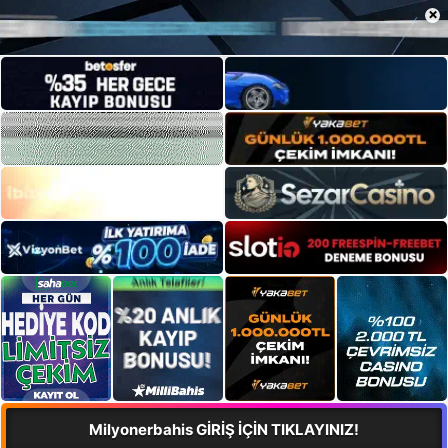
×
Milyonerbahis GİRİŞ İÇİN TIKLAYINIZ!