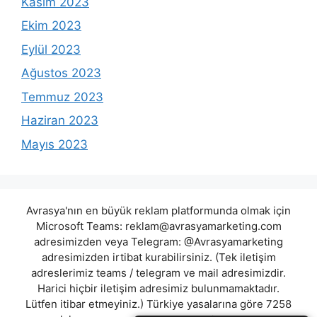
Kasım 2023
Ekim 2023
Eylül 2023
Ağustos 2023
Temmuz 2023
Haziran 2023
Mayıs 2023
Avrasya'nın en büyük reklam platformunda olmak için
Microsoft Teams:
reklam@avrasyamarketing.com
adresimizden veya Telegram: @Avrasyamarketing
adresimizden irtibat kurabilirsiniz. (Tek iletişim
adreslerimiz teams / telegram ve mail adresimizdir.
Harici hiçbir iletişim adresimiz bulunmamaktadır.
Lütfen itibar etmeyiniz.) Türkiye yasalarına göre 7258