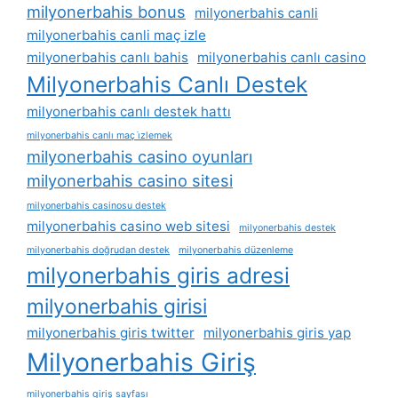
milyonerbahis bonus
milyonerbahis canli
milyonerbahis canli maç izle
milyonerbahis canlı bahis
milyonerbahis canlı casino
Milyonerbahis Canlı Destek
milyonerbahis canlı destek hattı
milyonerbahis canlı maç i̇zlemek
milyonerbahis casino oyunları
milyonerbahis casino sitesi
milyonerbahis casinosu destek
milyonerbahis casino web sitesi
milyonerbahis destek
milyonerbahis doğrudan destek
milyonerbahis düzenleme
milyonerbahis giris adresi
milyonerbahis girisi
milyonerbahis giris twitter
milyonerbahis giris yap
Milyonerbahis Giriş
milyonerbahis giriş sayfası