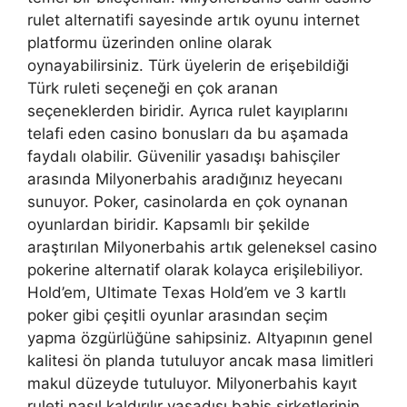
rulet alternatifi sayesinde artık oyunu internet
platformu üzerinden online olarak
oynayabilirsiniz. Türk üyelerin de erişebildiği
Türk ruleti seçeneği en çok aranan
seçeneklerden biridir. Ayrıca rulet kayıplarını
telafi eden casino bonusları da bu aşamada
faydalı olabilir. Güvenilir yasadışı bahisçiler
arasında Milyonerbahis aradığınız heyecanı
sunuyor. Poker, casinolarda en çok oynanan
oyunlardan biridir. Kapsamlı bir şekilde
araştırılan Milyonerbahis artık geleneksel casino
pokerine alternatif olarak kolayca erişilebiliyor.
Hold’em, Ultimate Texas Hold’em ve 3 kartlı
poker gibi çeşitli oyunlar arasından seçim
yapma özgürlüğüne sahipsiniz. Altyapının genel
kalitesi ön planda tutuluyor ancak masa limitleri
makul düzeyde tutuluyor. Milyonerbahis kayıt
ruleti nasıl kaldırılır yasadışı bahis şirketlerinin