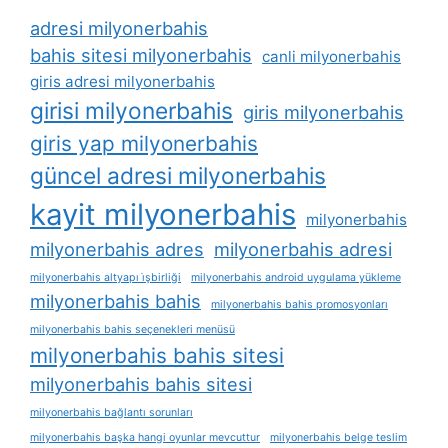
adresi milyonerbahis
bahis sitesi milyonerbahis
canli milyonerbahis
giris adresi milyonerbahis
girisi milyonerbahis
giris milyonerbahis
giris yap milyonerbahis
güncel adresi milyonerbahis
kayit milyonerbahis
milyonerbahis
milyonerbahis adres
milyonerbahis adresi
milyonerbahis altyapı i̇şbirliği
milyonerbahis android uygulama yükleme
milyonerbahis bahis
milyonerbahis bahis promosyonları
milyonerbahis bahis seçenekleri menüsü
milyonerbahis bahis sitesi
milyonerbahis bahis sitesi
milyonerbahis bağlantı sorunları
milyonerbahis başka hangi oyunlar mevcuttur
milyonerbahis belge teslim