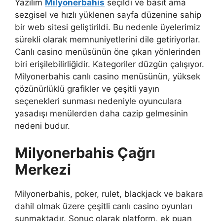
Yazılım
Milyonerbahis
seçildi ve basit ama
sezgisel ve hızlı yüklenen sayfa düzenine sahip
bir web sitesi geliştirildi. Bu nedenle üyelerimiz
sürekli olarak memnuniyetlerini dile getiriyorlar.
Canlı casino menüsünün öne çıkan yönlerinden
biri erişilebilirliğidir. Kategoriler düzgün çalışıyor.
Milyonerbahis canlı casino menüsünün, yüksek
çözünürlüklü grafikler ve çeşitli yayın
seçenekleri sunması nedeniyle oyunculara
yasadışı menülerden daha cazip gelmesinin
nedeni budur.
Milyonerbahis Çağrı
Merkezi
Milyonerbahis, poker, rulet, blackjack ve bakara
dahil olmak üzere çeşitli canlı casino oyunları
sunmaktadır. Sonuç olarak platform, ek puan