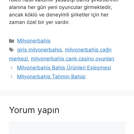
alanına her gün yeni oyuncular girmektedir,
ancak köklü ve deneyimli şirketler için her
zaman özel bir yer vardır.
Kategoriler
Milyonerbahis
Etiketler
giris milyonerbahis
,
milyonerbahis çağrı
merkezi
,
milyonerbahis canlı casino oyunları
Milyonerbahis Bahis Ürünleri Eşleşmesi
Milyonerbahis Tahmin Bahisi
Yorum yapın
Yorum