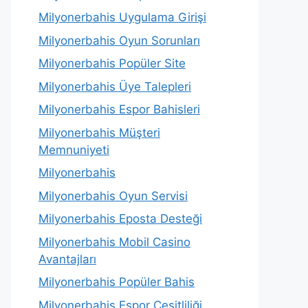
Milyonerbahis Uygulama Girişi
Milyonerbahis Oyun Sorunları
Milyonerbahis Popüler Site
Milyonerbahis Üye Talepleri
Milyonerbahis Espor Bahisleri
Milyonerbahis Müşteri
Memnuniyeti
Milyonerbahis
Milyonerbahis Oyun Servisi
Milyonerbahis Eposta Desteği
Milyonerbahis Mobil Casino
Avantajları
Milyonerbahis Popüler Bahis
Milyonerbahis Espor Çeşitliliği