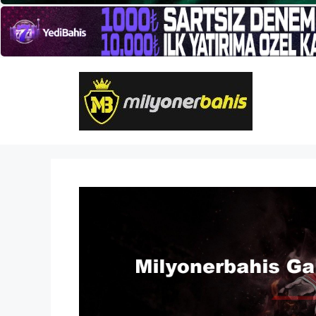
İçeriğe
atla