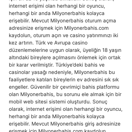
internet erişimi olan herhangi bir oyuncu,
herhangi bir anda Milyonerbahis kolayca
erişebilir. Mevcut Milyonerbahis oturum açma
adresinize erişmek için Milyonerbahis.com
kaydolun, oturum açın ve casino yatırımınızı iki
kez artırın. Türk ve Avrupa casino
düzenlemelerine uygun olarak, üyeliğin 18 yaşın
altındaki bireylere açılmasını önlemek için ortak
bir karar verilmiştir. Türkiye’deki bahis ve
casinolar yasağı nedeniyle, Milyonerbahis bu
faaliyetlere katılan bireylerin ev adresini sık sık
engeller. Güvenilir bir çevrimiçi bahis platformu
olan Milyonerbahis, bu sorunu ele almak için bir
mobil web sitesi sistemi oluşturdu. Sonuç
olarak, internet erişimi olan herhangi bir oyuncu,
herhangi bir anda Milyonerbahis kolayca
erişebilir. Mevcut Milyonerbahis giriş adresinize
erişmek için Milyonerbahis.com kaydolun,