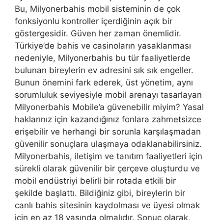
Bu, Milyonerbahis mobil sisteminin de çok
fonksiyonlu kontroller içerdiğinin açık bir
göstergesidir. Güven her zaman önemlidir.
Türkiye’de bahis ve casinoların yasaklanması
nedeniyle, Milyonerbahis bu tür faaliyetlerde
bulunan bireylerin ev adresini sık sık engeller.
Bunun önemini fark ederek, üst yönetim, aynı
sorumluluk seviyesiyle mobil arenayı tasarlayan
Milyonerbahis Mobile’a güvenebilir miyim? Yasal
haklarınız için kazandığınız fonlara zahmetsizce
erişebilir ve herhangi bir sorunla karşılaşmadan
güvenilir sonuçlara ulaşmaya odaklanabilirsiniz.
Milyonerbahis, iletişim ve tanıtım faaliyetleri için
sürekli olarak güvenilir bir çerçeve oluşturdu ve
mobil endüstriyi belirli bir rotada etkili bir
şekilde başlattı. Bildiğiniz gibi, bireylerin bir
canlı bahis sitesinin kaydolması ve üyesi olmak
için en az 18 yaşında olmalıdır. Sonuç olarak,