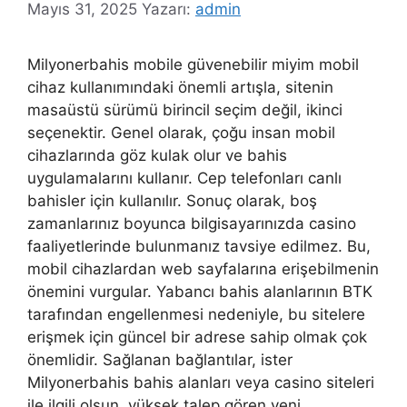
Mayıs 31, 2025
Yazarı:
admin
Milyonerbahis mobile güvenebilir miyim mobil
cihaz kullanımındaki önemli artışla, sitenin
masaüstü sürümü birincil seçim değil, ikinci
seçenektir. Genel olarak, çoğu insan mobil
cihazlarında göz kulak olur ve bahis
uygulamalarını kullanır. Cep telefonları canlı
bahisler için kullanılır. Sonuç olarak, boş
zamanlarınız boyunca bilgisayarınızda casino
faaliyetlerinde bulunmanız tavsiye edilmez. Bu,
mobil cihazlardan web sayfalarına erişebilmenin
önemini vurgular. Yabancı bahis alanlarının BTK
tarafından engellenmesi nedeniyle, bu sitelere
erişmek için güncel bir adrese sahip olmak çok
önemlidir. Sağlanan bağlantılar, ister
Milyonerbahis bahis alanları veya casino siteleri
ile ilgili olsun, yüksek talep gören yeni