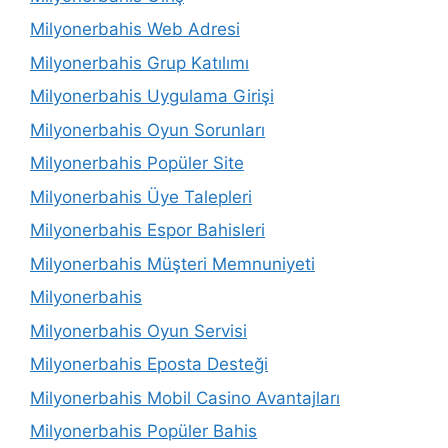
Milyonerbahis Web Adresi
Milyonerbahis Grup Katılımı
Milyonerbahis Uygulama Girişi
Milyonerbahis Oyun Sorunları
Milyonerbahis Popüler Site
Milyonerbahis Üye Talepleri
Milyonerbahis Espor Bahisleri
Milyonerbahis Müşteri Memnuniyeti
Milyonerbahis
Milyonerbahis Oyun Servisi
Milyonerbahis Eposta Desteği
Milyonerbahis Mobil Casino Avantajları
Milyonerbahis Popüler Bahis