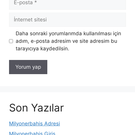
posta
İnternet
sitesi
Daha sonraki yorumlarımda kullanılması için
adım, e-posta adresim ve site adresim bu
tarayıcıya kaydedilsin.
Son Yazılar
Milyonerbahis Adresi
Milyonerbahis Giriş