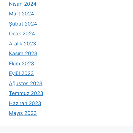
Nisan 2024
Mart 2024
Şubat 2024
Ocak 2024
Aralık 2023
Kasım 2023
Ekim 2023
Eylül 2023
Ağustos 2023
Temmuz 2023
Haziran 2023
Mayıs 2023