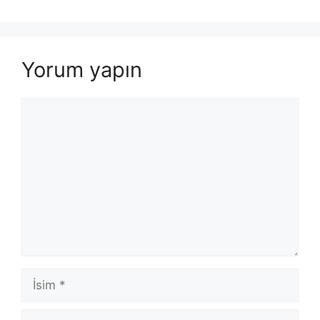
Yorum yapın
Yorum
İsim
E-