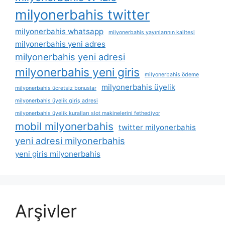
milyonerbahis twitter
milyonerbahis whatsapp
milyonerbahis yayınlarının kalitesi
milyonerbahis yeni adres
milyonerbahis yeni adresi
milyonerbahis yeni giris
milyonerbahis ödeme
milyonerbahis üyelik
milyonerbahis ücretsiz bonuslar
milyonerbahis üyelik giriş adresi
milyonerbahis üyelik kuralları slot makinelerini fethediyor
mobil milyonerbahis
twitter milyonerbahis
yeni adresi milyonerbahis
yeni giris milyonerbahis
Arşivler