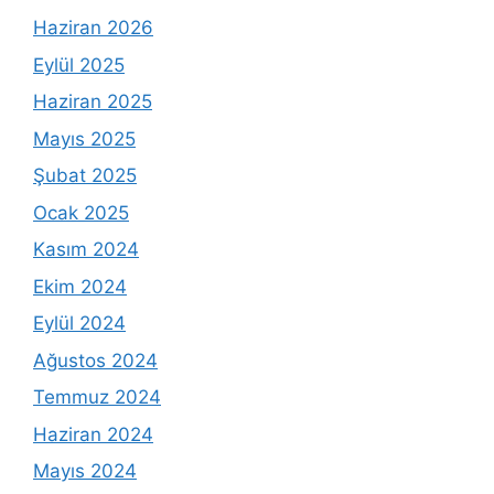
Haziran 2026
Eylül 2025
Haziran 2025
Mayıs 2025
Şubat 2025
Ocak 2025
Kasım 2024
Ekim 2024
Eylül 2024
Ağustos 2024
Temmuz 2024
Haziran 2024
Mayıs 2024