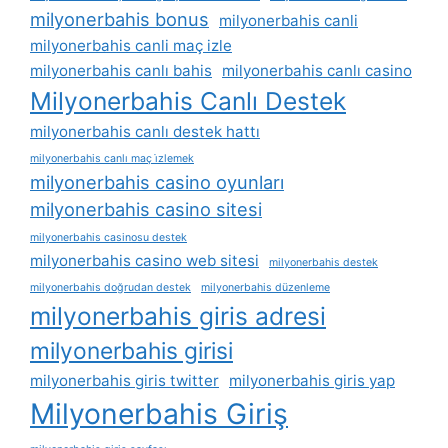
milyonerbahis bonus
milyonerbahis canli
milyonerbahis canli maç izle
milyonerbahis canlı bahis
milyonerbahis canlı casino
Milyonerbahis Canlı Destek
milyonerbahis canlı destek hattı
milyonerbahis canlı maç i̇zlemek
milyonerbahis casino oyunları
milyonerbahis casino sitesi
milyonerbahis casinosu destek
milyonerbahis casino web sitesi
milyonerbahis destek
milyonerbahis doğrudan destek
milyonerbahis düzenleme
milyonerbahis giris adresi
milyonerbahis girisi
milyonerbahis giris twitter
milyonerbahis giris yap
Milyonerbahis Giriş