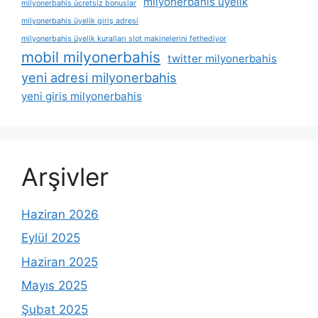
milyonerbahis üyelik
milyonerbahis ücretsiz bonuslar
milyonerbahis üyelik giriş adresi
milyonerbahis üyelik kuralları slot makinelerini fethediyor
mobil milyonerbahis
twitter milyonerbahis
yeni adresi milyonerbahis
yeni giris milyonerbahis
Arşivler
Haziran 2026
Eylül 2025
Haziran 2025
Mayıs 2025
Şubat 2025