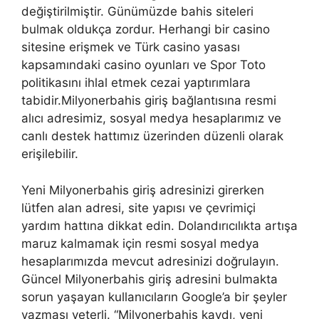
değiştirilmiştir. Günümüzde bahis siteleri
bulmak oldukça zordur. Herhangi bir casino
sitesine erişmek ve Türk casino yasası
kapsamındaki casino oyunları ve Spor Toto
politikasını ihlal etmek cezai yaptırımlara
tabidir.Milyonerbahis giriş bağlantısına resmi
alıcı adresimiz, sosyal medya hesaplarımız ve
canlı destek hattımız üzerinden düzenli olarak
erişilebilir.
Yeni Milyonerbahis giriş adresinizi girerken
lütfen alan adresi, site yapısı ve çevrimiçi
yardım hattına dikkat edin. Dolandırıcılıkta artışa
maruz kalmamak için resmi sosyal medya
hesaplarımızda mevcut adresinizi doğrulayın.
Güncel Milyonerbahis giriş adresini bulmakta
sorun yaşayan kullanıcıların Google’a bir şeyler
yazması yeterli. “Milyonerbahis kaydı, yeni