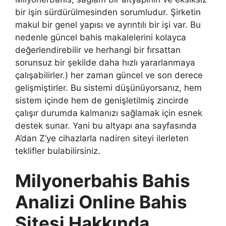
bir işin sürdürülmesinden sorumludur. Şirketin
makul bir genel yapısı ve ayrıntılı bir işi var. Bu
nedenle güncel bahis makalelerini kolayca
değerlendirebilir ve herhangi bir fırsattan
sorunsuz bir şekilde daha hızlı yararlanmaya
çalışabilirler.) her zaman güncel ve son derece
gelişmiştirler. Bu sistemi düşünüyorsanız, hem
sistem içinde hem de genişletilmiş zincirde
çalışır durumda kalmanızı sağlamak için esnek
destek sunar. Yani bu altyapı ana sayfasında
A’dan Z’ye cihazlarla nadiren siteyi ilerleten
teklifler bulabilirsiniz.
Milyonerbahis Bahis
Analizi Online Bahis
Sitesi Hakkında