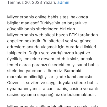
Temmuz 26, 2023
Yazarı:
admin
Milyonerbahis online bahis sitesi hakkında
bilgiler maalesef Türkiye’nin en başarılı ve
güvenilir bahis sitelerinden biri olan
Milyonerbahis web sitesi bazen BTK tarafından
engellenmektedir. Bu sitedeki yeni ve güncel
adreslere anında ulaşmak için buradaki linkleri
takip edin. Doğru yere vardığınızda kayıt ve
üyelik işlemlerine devam edebilirsiniz, ancak
temel olarak paranızı ülkedeki en iyi sanal bahis
sitelerine yatırmanızı öneririz. Buradaki
markaların bilindiği yıllar içinde kanıtlanmıştır.
Güvenilir, sevilen ve saygı duyulan sitede bahis
oynamanın yanı sıra canlı bahis, casino ve canlı
casino oynama seçeneğiniz de bulunmaktadır.
Milyonerbahis, sağlam bir altyapının ve eksiksiz