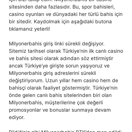
sitesinden daha fazlasıdır. Bu, spor bahisleri,
casino oyunları ve dünyadaki her türlü bahis için
bir sitedir. Kaydolmak için aşağıdaki butona
tıklamanız yeterli!
Milyonerbahis giriş linki sürekli değişiyor.
Sitemiz tarihsel olarak Türkiye’nin ilk canlı casino
ve bahis sitesi olarak adından söz ettirmiştir
ancak Türkiye’ye girişte sorun yaşıyoruz ve
Milyonerbahis giriş adreslerini sürekli
değiştiriyorum. Uzun yıllar hem casino hem de
bahisçi olarak faaliyet göstermiştir. Türkiye’nin
önde gelen canlı bahis sitelerinden biri olan
Milyonerbahis, müşterilerine çok değerli
promosyonlar ve bonuslar sunmaya devam
ediyor.