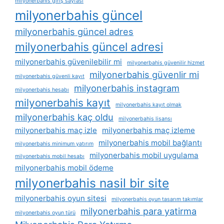
milyonerbahis giriş sayfası
milyonerbahis güncel
milyonerbahis güncel adres
milyonerbahis güncel adresi
milyonerbahis güvenilebilir mi
milyonerbahis güvenilir hizmet
milyonerbahis güvenlir mi
milyonerbahis güvenli kayıt
milyonerbahis instagram
milyonerbahis hesabı
milyonerbahis kayıt
milyonerbahis kayıt olmak
milyonerbahis kaç oldu
milyonerbahis lisansı
milyonerbahis maç izle
milyonerbahis maç izleme
milyonerbahis mobil bağlantı
milyonerbahis minimum yatırım
milyonerbahis mobil uygulama
milyonerbahis mobil hesabı
milyonerbahis mobil ödeme
milyonerbahis nasil bir site
milyonerbahis oyun sitesi
milyonerbahis oyun tasarım takımlar
milyonerbahis para yatirma
milyonerbahis oyun türü