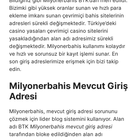
Bildiğiniz gibi Milyonerbahis BTK’dan men edildi.
Bizimki gibi yüksek oranlar sunan ve hızlı para
ekleme imkanı sunan çevrimiçi bahis sitelerinin
adresleri sürekli değişmektedir. Türkiye’deki
casino yasaları çevrimiçi casino sitelerini
yasakladığından alan adı adresimiz sürekli
değişmektedir. Milyonerbahis kullanımı kolaydır
ve hızlı ve sorunsuz bir kayıt işlemi sunar. En
son giriş adreslerimize erişmek için bizi takip
edin.
Milyonerbahis Mevcut Giriş
Adresi
Milyonerbahis, mevcut giriş adresi sorununu
çözmek için lider blog sistemini kullanıyor. Alan
adı BTK
Milyonerbahis mevcut giriş adresi
tarafından bloke edildiğinden alan adı