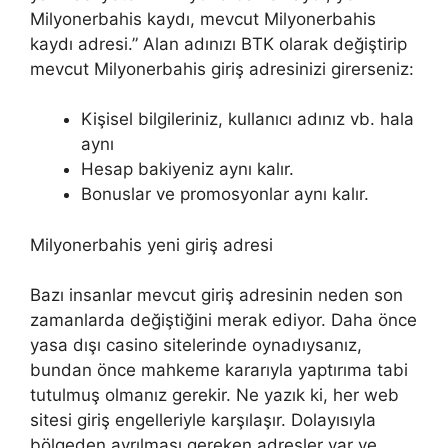
Milyonerbahis kaydı, mevcut Milyonerbahis
kaydı adresi.” Alan adınızı BTK olarak değiştirip
mevcut Milyonerbahis giriş adresinizi girerseniz:
Kişisel bilgileriniz, kullanıcı adınız vb. hala
aynı
Hesap bakiyeniz aynı kalır.
Bonuslar ve promosyonlar aynı kalır.
Milyonerbahis yeni giriş adresi
Bazı insanlar mevcut giriş adresinin neden son
zamanlarda değiştiğini merak ediyor. Daha önce
yasa dışı casino sitelerinde oynadıysanız,
bundan önce mahkeme kararıyla yaptırıma tabi
tutulmuş olmanız gerekir. Ne yazık ki, her web
sitesi giriş engelleriyle karşılaşır. Dolayısıyla
bölgeden ayrılması gereken adresler var ve