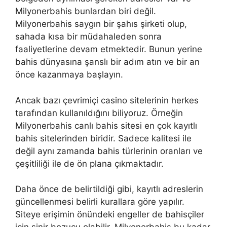
Milyonerbahis bunlardan biri değil.
Milyonerbahis saygın bir şahıs şirketi olup,
sahada kısa bir müdahaleden sonra
faaliyetlerine devam etmektedir. Bunun yerine
bahis dünyasına şanslı bir adım atın ve bir an
önce kazanmaya başlayın.
Ancak bazı çevrimiçi casino sitelerinin herkes
tarafından kullanıldığını biliyoruz. Örneğin
Milyonerbahis canlı bahis sitesi en çok kayıtlı
bahis sitelerinden biridir. Sadece kalitesi ile
değil aynı zamanda bahis türlerinin oranları ve
çeşitliliği ile de ön plana çıkmaktadır.
Daha önce de belirtildiği gibi, kayıtlı adreslerin
güncellenmesi belirli kurallara göre yapılır.
Siteye erişimin önündeki engeller de bahisçiler