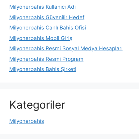
Milyonerbahis Kullanıcı Adı
Milyonerbahis Güvenilir Hedef
Milyonerbahis Canlı Bahis Ofisi
Milyonerbahis Mobil Giriş
Milyonerbahis Resmi Sosyal Medya Hesapları
Milyonerbahis Resmi Program
Milyonerbahis Bahis Şirketi
Kategoriler
Milyonerbahis