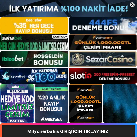
×
Milyonerbahis GİRİŞ İÇİN TIKLAYINIZ!