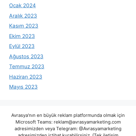
Ocak 2024
Aralık 2023
Kasım 2023
Ekim 2023
Eylül 2023
Ağustos 2023
Temmuz 2023
Haziran 2023
Mayıs 2023
Avrasya'nın en büyük reklam platformunda olmak için
Microsoft Teams:
reklam@avrasyamarketing.com
adresimizden veya Telegram: @Avrasyamarketing
adresimizden irtibat kurabilirsiniz. (Tek iletişim