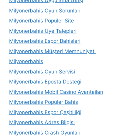
Milyonerbahis Uygulama Girişi
Milyonerbahis Oyun Sorunları
Milyonerbahis Popüler Site
Milyonerbahis Üye Talepleri
Milyonerbahis Espor Bahisleri
Milyonerbahis Müşteri Memnuniyeti
Milyonerbahis
Milyonerbahis Oyun Servisi
Milyonerbahis Eposta Desteği
Milyonerbahis Mobil Casino Avantajları
Milyonerbahis Popüler Bahis
Milyonerbahis Espor Çeşitliliği
Milyonerbahis Adres Bilgisi
Milyonerbahis Crash Oyunları