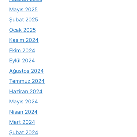
Mayıs 2025
Şubat 2025
Ocak 2025
Kasım 2024
Ekim 2024
Eylül 2024
Ağustos 2024
Temmuz 2024
Haziran 2024
Mayıs 2024
Nisan 2024
Mart 2024
Şubat 2024