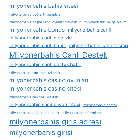
milyonerbahis bahis sitesi
milyonerbahis bağlantı sorunları
milyonerbahis başka hangi oyunlar mevcuttur
milyonerbahis belge teslim
milyonerbahis bonus
milyonerbahis canli
milyonerbahis canli maç izle
milyonerbahis canlı bahis
milyonerbahis canlı casino
Milyonerbahis Canlı Destek
milyonerbahis canlı destek hattı
milyonerbahis canlı maç i̇zlemek
milyonerbahis casino oyunları
milyonerbahis casino sitesi
milyonerbahis casinosu destek
milyonerbahis casino web sitesi
milyonerbahis destek
milyonerbahis doğrudan destek
milyonerbahis düzenleme
milyonerbahis giris adresi
milyonerbahis girisi