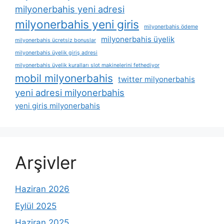
milyonerbahis yeni adresi
milyonerbahis yeni giris
milyonerbahis ödeme
milyonerbahis üyelik
milyonerbahis ücretsiz bonuslar
milyonerbahis üyelik giriş adresi
milyonerbahis üyelik kuralları slot makinelerini fethediyor
mobil milyonerbahis
twitter milyonerbahis
yeni adresi milyonerbahis
yeni giris milyonerbahis
Arşivler
Haziran 2026
Eylül 2025
Haziran 2025