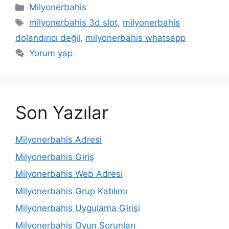
Kategoriler
Milyonerbahis
Etiketler
milyonerbahis 3d slot
,
milyonerbahis
dolandırıcı değil
,
milyonerbahis whatsapp
Yorum yap
Son Yazılar
Milyonerbahis Adresi
Milyonerbahis Giriş
Milyonerbahis Web Adresi
Milyonerbahis Grup Katılımı
Milyonerbahis Uygulama Girişi
Milyonerbahis Oyun Sorunları