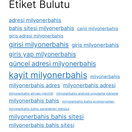
Etiket Bulutu
adresi milyonerbahis
bahis sitesi milyonerbahis
canli milyonerbahis
giris adresi milyonerbahis
girisi milyonerbahis
giris milyonerbahis
giris yap milyonerbahis
güncel adresi milyonerbahis
kayit milyonerbahis
milyonerbahis
milyonerbahis adres
milyonerbahis adresi
milyonerbahis altyapı i̇şbirliği
milyonerbahis android uygulama yükleme
milyonerbahis bahis
milyonerbahis bahis promosyonları
milyonerbahis bahis seçenekleri menüsü
milyonerbahis bahis sitesi
milyonerbahis bahis sitesi