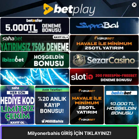
×
Milyonerbahis GİRİŞ İÇİN TIKLAYINIZ!