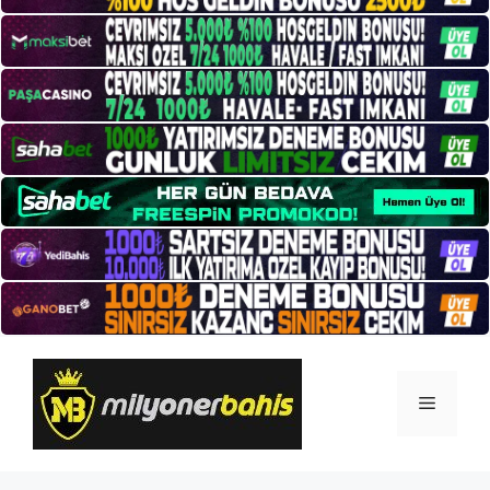
İçeriğe
atla
Menü