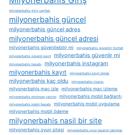
Milyonerbahis Giriş
milyonerbahis giriş sayfası
milyonerbahis güncel
milyonerbahis güncel adres
milyonerbahis güncel adresi
milyonerbahis güvenilebilir mi
milyonerbahis güvenilir hizmet
milyonerbahis güvenlir mi
milyonerbahis güvenli kayıt
milyonerbahis instagram
milyonerbahis hesabı
milyonerbahis kayıt
milyonerbahis kayıt olmak
milyonerbahis kaç oldu
milyonerbahis lisansı
milyonerbahis maç izle
milyonerbahis maç izleme
milyonerbahis mobil bağlantı
milyonerbahis minimum yatırım
milyonerbahis mobil uygulama
milyonerbahis mobil hesabı
milyonerbahis mobil ödeme
milyonerbahis nasil bir site
milyonerbahis oyun sitesi
milyonerbahis oyun tasarım takımlar