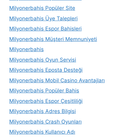
Milyonerbahis Popüler Site
Milyonerbahis Üye Talepleri
Milyonerbahis Espor Bahisleri
Milyonerbahis Müşteri Memnuniyeti
Milyonerbahis
Milyonerbahis Oyun Servisi
Milyonerbahis Eposta Desteği
Milyonerbahis Mobil Casino Avantajları
Milyonerbahis Popüler Bahis
Milyonerbahis Espor Çeşitliliği
Milyonerbahis Adres Bilgisi
Milyonerbahis Crash Oyunları
Milyonerbahis Kullanıcı Adı