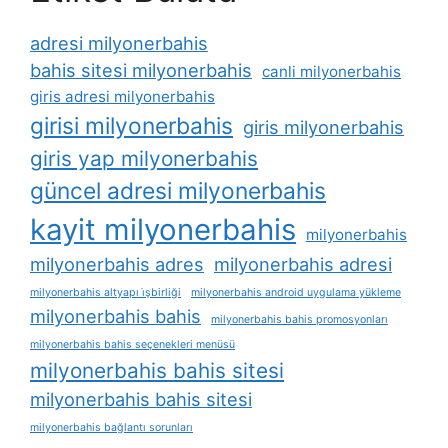
adresi milyonerbahis
bahis sitesi milyonerbahis
canli milyonerbahis
giris adresi milyonerbahis
girisi milyonerbahis
giris milyonerbahis
giris yap milyonerbahis
güncel adresi milyonerbahis
kayit milyonerbahis
milyonerbahis
milyonerbahis adres
milyonerbahis adresi
milyonerbahis altyapı i̇şbirliği
milyonerbahis android uygulama yükleme
milyonerbahis bahis
milyonerbahis bahis promosyonları
milyonerbahis bahis seçenekleri menüsü
milyonerbahis bahis sitesi
milyonerbahis bahis sitesi
milyonerbahis bağlantı sorunları