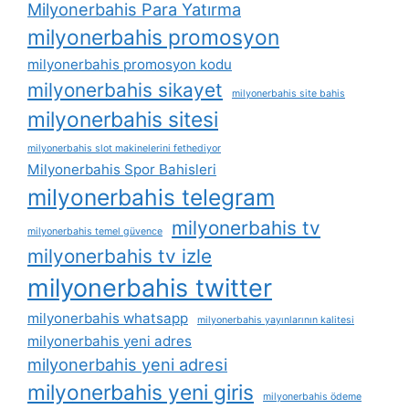
Milyonerbahis Para Yatırma
milyonerbahis promosyon
milyonerbahis promosyon kodu
milyonerbahis sikayet
milyonerbahis site bahis
milyonerbahis sitesi
milyonerbahis slot makinelerini fethediyor
Milyonerbahis Spor Bahisleri
milyonerbahis telegram
milyonerbahis tv
milyonerbahis temel güvence
milyonerbahis tv izle
milyonerbahis twitter
milyonerbahis whatsapp
milyonerbahis yayınlarının kalitesi
milyonerbahis yeni adres
milyonerbahis yeni adresi
milyonerbahis yeni giris
milyonerbahis ödeme