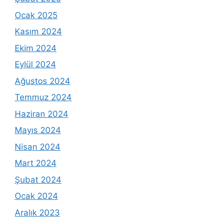
Ocak 2025
Kasım 2024
Ekim 2024
Eylül 2024
Ağustos 2024
Temmuz 2024
Haziran 2024
Mayıs 2024
Nisan 2024
Mart 2024
Şubat 2024
Ocak 2024
Aralık 2023