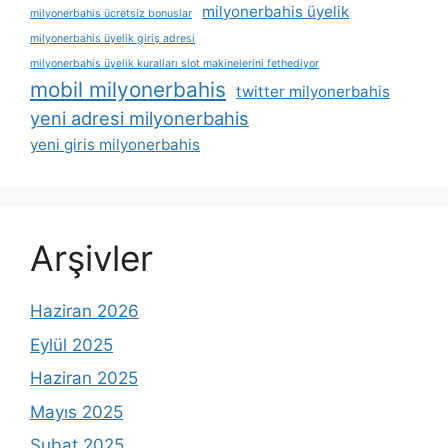
milyonerbahis üyelik
milyonerbahis ücretsiz bonuslar
milyonerbahis üyelik giriş adresi
milyonerbahis üyelik kuralları slot makinelerini fethediyor
mobil milyonerbahis
twitter milyonerbahis
yeni adresi milyonerbahis
yeni giris milyonerbahis
Arşivler
Haziran 2026
Eylül 2025
Haziran 2025
Mayıs 2025
Şubat 2025