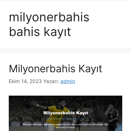
milyonerbahis
bahis kayıt
Milyonerbahis Kayıt
Ekim 14, 2023
Yazarı:
admin