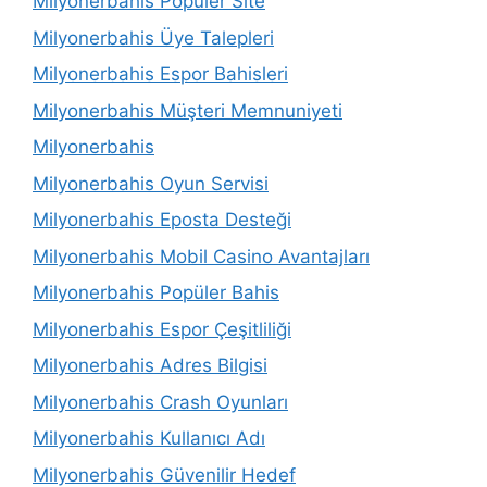
Milyonerbahis Popüler Site
Milyonerbahis Üye Talepleri
Milyonerbahis Espor Bahisleri
Milyonerbahis Müşteri Memnuniyeti
Milyonerbahis
Milyonerbahis Oyun Servisi
Milyonerbahis Eposta Desteği
Milyonerbahis Mobil Casino Avantajları
Milyonerbahis Popüler Bahis
Milyonerbahis Espor Çeşitliliği
Milyonerbahis Adres Bilgisi
Milyonerbahis Crash Oyunları
Milyonerbahis Kullanıcı Adı
Milyonerbahis Güvenilir Hedef