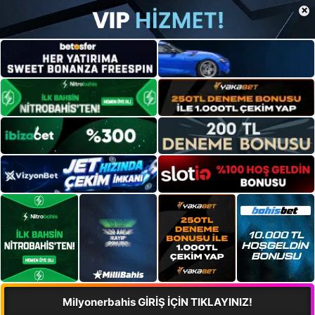
×
Milyonerbahis GİRİŞ İÇİN TIKLAYINIZ!