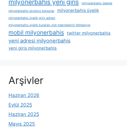
milyonerbahis yeni giris
milyonerbahis ödeme
milyonerbahis üyelik
milyonerbahis ücretsiz bonuslar
milyonerbahis üyelik giriş adresi
milyonerbahis üyelik kuralları slot makinelerini fethediyor
mobil milyonerbahis
twitter milyonerbahis
yeni adresi milyonerbahis
yeni giris milyonerbahis
Arşivler
Haziran 2026
Eylül 2025
Haziran 2025
Mayıs 2025