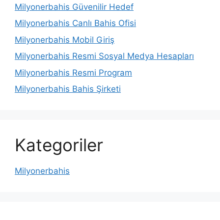
Milyonerbahis Güvenilir Hedef
Milyonerbahis Canlı Bahis Ofisi
Milyonerbahis Mobil Giriş
Milyonerbahis Resmi Sosyal Medya Hesapları
Milyonerbahis Resmi Program
Milyonerbahis Bahis Şirketi
Kategoriler
Milyonerbahis