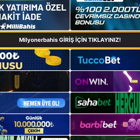
Milyonerbahis GİRİŞ İÇİN TIKLAYINIZ!