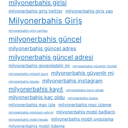
milyonerbahis girisi
milyonerbahis giris twitter
milyonerbahis giris yap
Milyonerbahis Giriş
milyonerbahis giriş sayfası
milyonerbahis güncel
milyonerbahis güncel adres
milyonerbahis güncel adresi
milyonerbahis güvenilebilir mi
milyonerbahis güvenilir hizmet
milyonerbahis güvenlir mi
milyonerbahis güvenli kayıt
milyonerbahis instagram
milyonerbahis hesabı
milyonerbahis kayıt
milyonerbahis kayıt olmak
milyonerbahis kaç oldu
milyonerbahis lisansı
milyonerbahis maç izle
milyonerbahis maç izleme
milyonerbahis mobil bağlantı
milyonerbahis minimum yatırım
milyonerbahis mobil uygulama
milyonerbahis mobil hesabı
milyonerbahis mobil ödeme