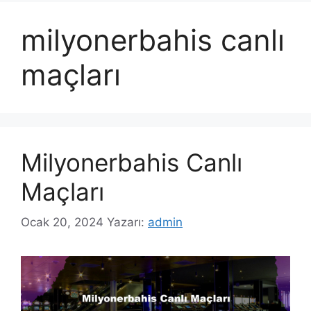
milyonerbahis canlı
maçları
Milyonerbahis Canlı
Maçları
Ocak 20, 2024
Yazarı:
admin