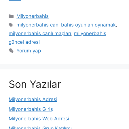
Kategoriler
Milyonerbahis
Etiketler
milyonerbahis canı bahis oyunları oynamak
,
milyonerbahis canlı maçları
,
milyonerbahis
güncel adresi
Yorum yap
Son Yazılar
Milyonerbahis Adresi
Milyonerbahis Giriş
Milyonerbahis Web Adresi
Milyonerbahis Grup Katılımı