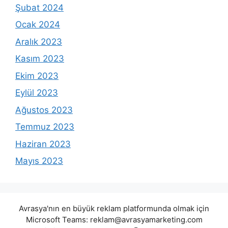
Şubat 2024
Ocak 2024
Aralık 2023
Kasım 2023
Ekim 2023
Eylül 2023
Ağustos 2023
Temmuz 2023
Haziran 2023
Mayıs 2023
Avrasya'nın en büyük reklam platformunda olmak için
Microsoft Teams:
reklam@avrasyamarketing.com