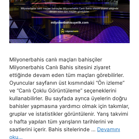
Milyonerbahis canlı maçları bahisçiler
Milyonerbahis Canlı Bahis sitesini ziyaret
ettiğinde devam eden tüm maçları görebilirler.
Oyuncular sayfanın üst kısmındaki “Ön izleme”
ve “Canlı Çoklu Görüntüleme” seçeneklerini
kullanabilirler. Bu sayfada ayrıca üyelerin doğru
bahisler yapmasına yardımcı olmak için takımlar,
gruplar ve istatistikler görüntülenir. Yarış takvimi
o hafta yapılan tüm yarışların tarihlerini ve
saatlerini içerir. Bahis sitelerinde …
Devamını
oku…