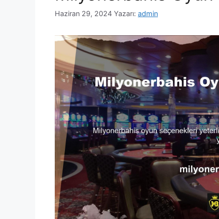
Haziran 29, 2024
Yazarı:
admin