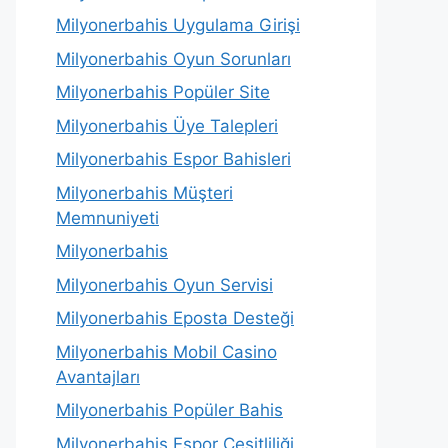
Milyonerbahis Uygulama Girişi
Milyonerbahis Oyun Sorunları
Milyonerbahis Popüler Site
Milyonerbahis Üye Talepleri
Milyonerbahis Espor Bahisleri
Milyonerbahis Müşteri
Memnuniyeti
Milyonerbahis
Milyonerbahis Oyun Servisi
Milyonerbahis Eposta Desteği
Milyonerbahis Mobil Casino
Avantajları
Milyonerbahis Popüler Bahis
Milyonerbahis Espor Çeşitliliği