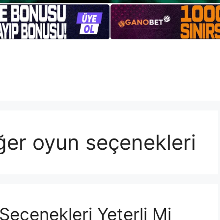
ğer oyun seçenekleri
eçenekleri Yeterli Mi