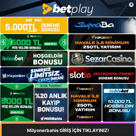
×
Milyonerbahis GİRİŞ İÇİN TIKLAYINIZ!