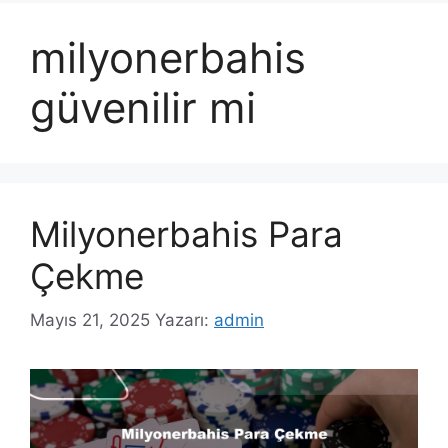
milyonerbahis
güvenilir mi
Milyonerbahis Para
Çekme
Mayıs 21, 2025
Yazarı:
admin