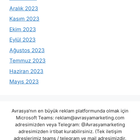
Aralık 2023
Kasım 2023
Ekim 2023
Eylül 2023
Ağustos 2023
Temmuz 2023
Haziran 2023
Mayıs 2023
Avrasya'nın en büyük reklam platformunda olmak için
Microsoft Teams:
reklam@avrasyamarketing.com
adresimizden veya Telegram: @Avrasyamarketing
adresimizden irtibat kurabilirsiniz. (Tek iletişim
adreslerimiz teams / telegram ve mail adresimizdir.