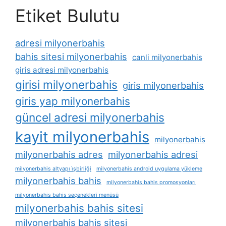
Etiket Bulutu
adresi milyonerbahis
bahis sitesi milyonerbahis
canli milyonerbahis
giris adresi milyonerbahis
girisi milyonerbahis
giris milyonerbahis
giris yap milyonerbahis
güncel adresi milyonerbahis
kayit milyonerbahis
milyonerbahis
milyonerbahis adres
milyonerbahis adresi
milyonerbahis altyapı i̇şbirliği
milyonerbahis android uygulama yükleme
milyonerbahis bahis
milyonerbahis bahis promosyonları
milyonerbahis bahis seçenekleri menüsü
milyonerbahis bahis sitesi
milyonerbahis bahis sitesi