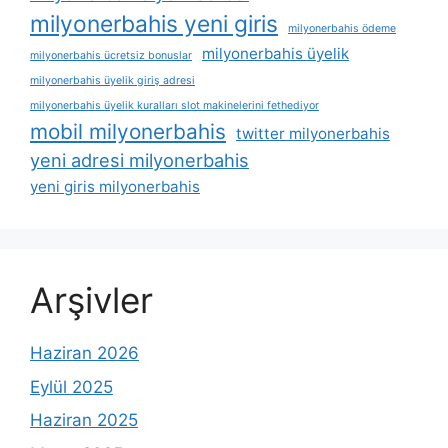
milyonerbahis yeni giris
milyonerbahis ödeme
milyonerbahis üyelik
milyonerbahis ücretsiz bonuslar
milyonerbahis üyelik giriş adresi
milyonerbahis üyelik kuralları slot makinelerini fethediyor
mobil milyonerbahis
twitter milyonerbahis
yeni adresi milyonerbahis
yeni giris milyonerbahis
Arşivler
Haziran 2026
Eylül 2025
Haziran 2025