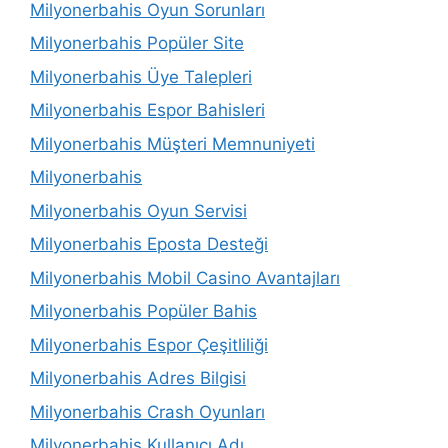
Milyonerbahis Oyun Sorunları
Milyonerbahis Popüler Site
Milyonerbahis Üye Talepleri
Milyonerbahis Espor Bahisleri
Milyonerbahis Müşteri Memnuniyeti
Milyonerbahis
Milyonerbahis Oyun Servisi
Milyonerbahis Eposta Desteği
Milyonerbahis Mobil Casino Avantajları
Milyonerbahis Popüler Bahis
Milyonerbahis Espor Çeşitliliği
Milyonerbahis Adres Bilgisi
Milyonerbahis Crash Oyunları
Milyonerbahis Kullanıcı Adı