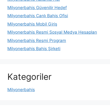
Milyonerbahis Güvenilir Hedef
Milyonerbahis Canlı Bahis Ofisi
Milyonerbahis Mobil Giriş
Milyonerbahis Resmi Sosyal Medya Hesapları
Milyonerbahis Resmi Program
Milyonerbahis Bahis Şirketi
Kategoriler
Milyonerbahis