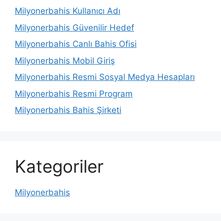
Milyonerbahis Kullanıcı Adı
Milyonerbahis Güvenilir Hedef
Milyonerbahis Canlı Bahis Ofisi
Milyonerbahis Mobil Giriş
Milyonerbahis Resmi Sosyal Medya Hesapları
Milyonerbahis Resmi Program
Milyonerbahis Bahis Şirketi
Kategoriler
Milyonerbahis