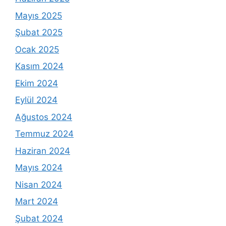
Mayıs 2025
Şubat 2025
Ocak 2025
Kasım 2024
Ekim 2024
Eylül 2024
Ağustos 2024
Temmuz 2024
Haziran 2024
Mayıs 2024
Nisan 2024
Mart 2024
Şubat 2024