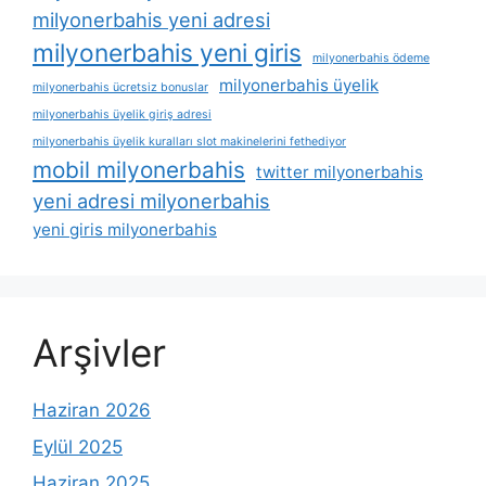
milyonerbahis yeni adresi
milyonerbahis yeni giris
milyonerbahis ödeme
milyonerbahis üyelik
milyonerbahis ücretsiz bonuslar
milyonerbahis üyelik giriş adresi
milyonerbahis üyelik kuralları slot makinelerini fethediyor
mobil milyonerbahis
twitter milyonerbahis
yeni adresi milyonerbahis
yeni giris milyonerbahis
Arşivler
Haziran 2026
Eylül 2025
Haziran 2025