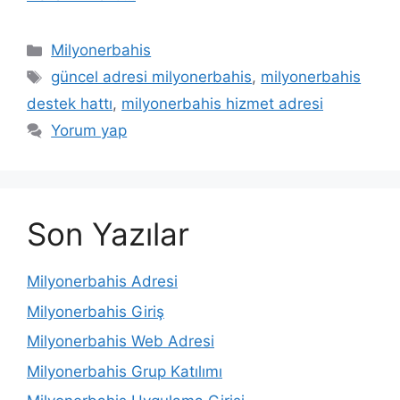
Kategoriler
Milyonerbahis
Etiketler
güncel adresi milyonerbahis
,
milyonerbahis
destek hattı
,
milyonerbahis hizmet adresi
Yorum yap
Son Yazılar
Milyonerbahis Adresi
Milyonerbahis Giriş
Milyonerbahis Web Adresi
Milyonerbahis Grup Katılımı