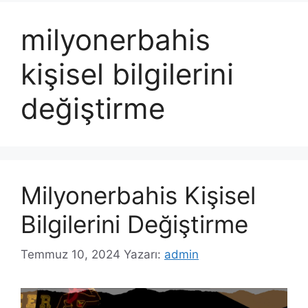
milyonerbahis
kişisel bilgilerini
değiştirme
Milyonerbahis Kişisel
Bilgilerini Değiştirme
Temmuz 10, 2024
Yazarı:
admin