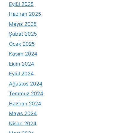
Eylül 2025
Haziran 2025
Mayıs 2025
Şubat 2025
Ocak 2025
Kasım 2024
Ekim 2024
Eylül 2024
Ağustos 2024
Temmuz 2024
Haziran 2024
Mayıs 2024
Nisan 2024