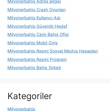
Milyonerbahis Adres Bilgisi
Milyonerbahis Crash Oyunları
Milyonerbahis Kullanıcı Adı
Milyonerbahis Güvenilir Hedef
Milyonerbahis Canlı Bahis Ofisi
Milyonerbahis Mobil Giriş
Milyonerbahis Resmi Sosyal Medya Hesapları
Milyonerbahis Resmi Program
Milyonerbahis Bahis Şirketi
Kategoriler
Milyonerbahis