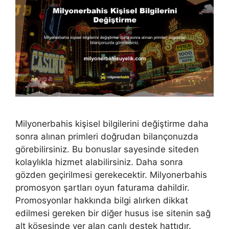
Milyonerbahis kişisel bilgilerini değiştirme daha
sonra alınan primleri doğrudan bilançonuzda
görebilirsiniz. Bu bonuslar sayesinde siteden
kolaylıkla hizmet alabilirsiniz. Daha sonra
gözden geçirilmesi gerekecektir. Milyonerbahis
promosyon şartları oyun faturama dahildir.
Promosyonlar hakkında bilgi alırken dikkat
edilmesi gereken bir diğer husus ise sitenin sağ
alt köşesinde yer alan canlı destek hattıdır.