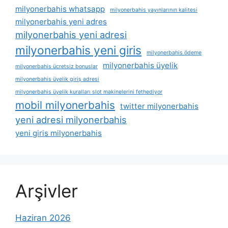
milyonerbahis whatsapp
milyonerbahis yayınlarının kalitesi
milyonerbahis yeni adres
milyonerbahis yeni adresi
milyonerbahis yeni giris
milyonerbahis ödeme
milyonerbahis üyelik
milyonerbahis ücretsiz bonuslar
milyonerbahis üyelik giriş adresi
milyonerbahis üyelik kuralları slot makinelerini fethediyor
mobil milyonerbahis
twitter milyonerbahis
yeni adresi milyonerbahis
yeni giris milyonerbahis
Arşivler
Haziran 2026