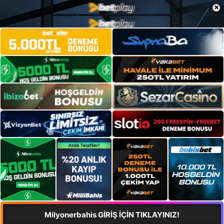
×
Milyonerbahis GİRİŞ İÇİN TIKLAYINIZ!