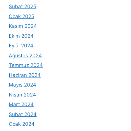
Şubat 2025
Ocak 2025
Kasım 2024
Ekim 2024
Eylül 2024
Ağustos 2024
Temmuz 2024
Haziran 2024
Mayıs 2024
Nisan 2024
Mart 2024
Şubat 2024
Ocak 2024