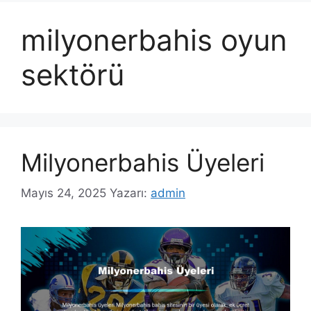
milyonerbahis oyun
sektörü
Milyonerbahis Üyeleri
Mayıs 24, 2025
Yazarı:
admin