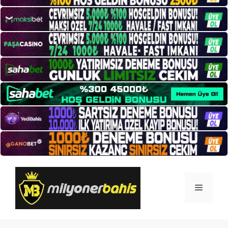
İçeriğe
atla
Menü