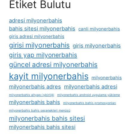
Etiket Bulutu
adresi milyonerbahis
bahis sitesi milyonerbahis
canli milyonerbahis
giris adresi milyonerbahis
girisi milyonerbahis
giris milyonerbahis
giris yap milyonerbahis
güncel adresi milyonerbahis
kayit milyonerbahis
milyonerbahis
milyonerbahis adres
milyonerbahis adresi
milyonerbahis altyapı i̇şbirliği
milyonerbahis android uygulama yükleme
milyonerbahis bahis
milyonerbahis bahis promosyonları
milyonerbahis bahis seçenekleri menüsü
milyonerbahis bahis sitesi
milyonerbahis bahis sitesi