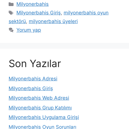
Kategoriler
Milyonerbahis
Etiketler
Milyonerbahis Giriş
,
milyonerbahis oyun
sektörü
,
milyonerbahis üyeleri
Yorum yap
Son Yazılar
Milyonerbahis Adresi
Milyonerbahis Giriş
Milyonerbahis Web Adresi
Milyonerbahis Grup Katılımı
Milyonerbahis Uygulama Girişi
Milyonerbahis Oyun Sorunları