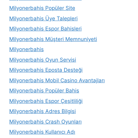
Milyonerbahis Popüler Site
Milyonerbahis Üye Talepleri
Milyonerbahis Espor Bahisleri
Milyonerbahis Müşteri Memnuniyeti
Milyonerbahis
Milyonerbahis Oyun Servisi
Milyonerbahis Eposta Desteği
Milyonerbahis Mobil Casino Avantajları
Milyonerbahis Popüler Bahis
Milyonerbahis Espor Çeşitliliği
Milyonerbahis Adres Bilgisi
Milyonerbahis Crash Oyunları
Milyonerbahis Kullanıcı Adı