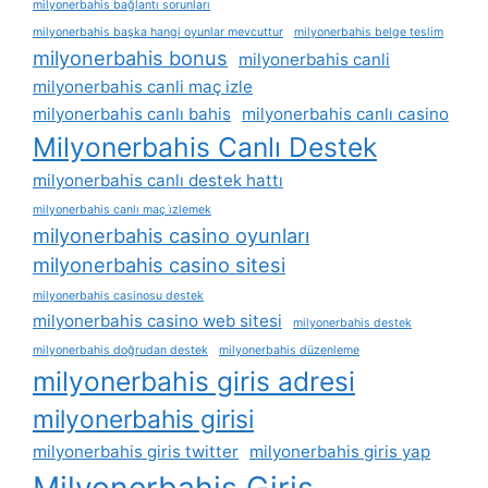
milyonerbahis bağlantı sorunları
milyonerbahis başka hangi oyunlar mevcuttur
milyonerbahis belge teslim
milyonerbahis bonus
milyonerbahis canli
milyonerbahis canli maç izle
milyonerbahis canlı bahis
milyonerbahis canlı casino
Milyonerbahis Canlı Destek
milyonerbahis canlı destek hattı
milyonerbahis canlı maç i̇zlemek
milyonerbahis casino oyunları
milyonerbahis casino sitesi
milyonerbahis casinosu destek
milyonerbahis casino web sitesi
milyonerbahis destek
milyonerbahis doğrudan destek
milyonerbahis düzenleme
milyonerbahis giris adresi
milyonerbahis girisi
milyonerbahis giris twitter
milyonerbahis giris yap