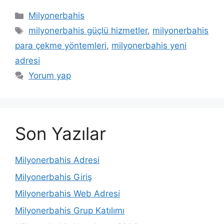
Kategoriler
Milyonerbahis
Etiketler
milyonerbahis güçlü hizmetler
,
milyonerbahis
para çekme yöntemleri
,
milyonerbahis yeni
adresi
Yorum yap
Son Yazılar
Milyonerbahis Adresi
Milyonerbahis Giriş
Milyonerbahis Web Adresi
Milyonerbahis Grup Katılımı