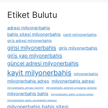
Etiket Bulutu
adresi milyonerbahis
bahis sitesi milyonerbahis
canli milyonerbahis
giris adresi milyonerbahis
girisi milyonerbahis
giris milyonerbahis
giris yap milyonerbahis
güncel adresi milyonerbahis
kayit milyonerbahis
milyonerbahis
milyonerbahis adres
milyonerbahis adresi
milyonerbahis altyapı i̇şbirliği
milyonerbahis android uygulama yükleme
milyonerbahis bahis
milyonerbahis bahis promosyonları
milyonerbahis bahis seçenekleri menüsü
milyonerbahis bahis sitesi