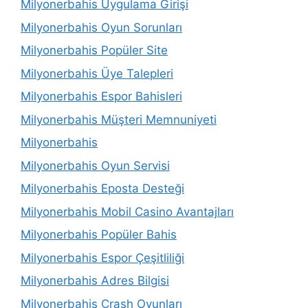
Milyonerbahis Uygulama Girişi
Milyonerbahis Oyun Sorunları
Milyonerbahis Popüler Site
Milyonerbahis Üye Talepleri
Milyonerbahis Espor Bahisleri
Milyonerbahis Müşteri Memnuniyeti
Milyonerbahis
Milyonerbahis Oyun Servisi
Milyonerbahis Eposta Desteği
Milyonerbahis Mobil Casino Avantajları
Milyonerbahis Popüler Bahis
Milyonerbahis Espor Çeşitliliği
Milyonerbahis Adres Bilgisi
Milyonerbahis Crash Oyunları