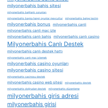
milyonerbahis bahis sitesi
milyonerbahis bağlantı sorunları
milyonerbahis başka hangi oyunlar mevcuttur
milyonerbahis belge teslim
milyonerbahis bonus
milyonerbahis canli
milyonerbahis canli maç izle
milyonerbahis canlı bahis
milyonerbahis canlı casino
Milyonerbahis Canlı Destek
milyonerbahis canlı destek hattı
milyonerbahis canlı maç i̇zlemek
milyonerbahis casino oyunları
milyonerbahis casino sitesi
milyonerbahis casinosu destek
milyonerbahis casino web sitesi
milyonerbahis destek
milyonerbahis doğrudan destek
milyonerbahis düzenleme
milyonerbahis giris adresi
milyonerbahis girisi