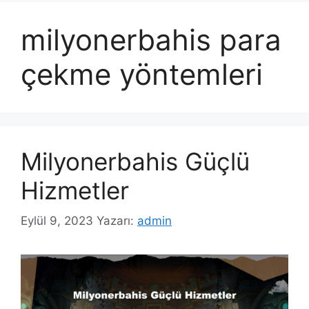
milyonerbahis para
çekme yöntemleri
Milyonerbahis Güçlü
Hizmetler
Eylül 9, 2023
Yazarı:
admin