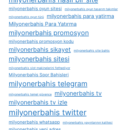
milyonerbahis oyun sitesi
milyonerbahis oyun tasarım takımlar
milyonerbahis para yatirma
milyonerbahis oyun türü
Milyonerbahis Para Yatırma
milyonerbahis promosyon
milyonerbahis promosyon kodu
milyonerbahis sikayet
milyonerbahis site bahis
milyonerbahis sitesi
milyonerbahis slot makinelerini fethediyor
Milyonerbahis Spor Bahisleri
milyonerbahis telegram
milyonerbahis tv
milyonerbahis temel güvence
milyonerbahis tv izle
milyonerbahis twitter
milyonerbahis whatsapp
milyonerbahis yayınlarının kalitesi
milyonerbahis yeni adres