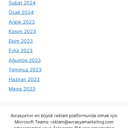
Şubat 2024
Ocak 2024
Aralık 2023
Kasım 2023
Ekim 2023
Eylül 2023
Ağustos 2023
Temmuz 2023
Haziran 2023
Mayıs 2023
Avrasya'nın en büyük reklam platformunda olmak için
Microsoft Teams:
reklam@avrasyamarketing.com