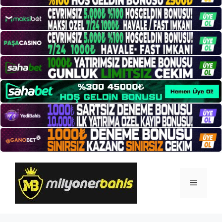
İçeriğe
atla
Menü