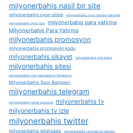
milyonerbahis nasil bir site
milyonerbahis oyun sitesi
milyonerbahis oyun tasarım takımlar
milyonerbahis para yatirma
milyonerbahis oyun türü
Milyonerbahis Para Yatırma
milyonerbahis promosyon
milyonerbahis promosyon kodu
milyonerbahis sikayet
milyonerbahis site bahis
milyonerbahis sitesi
milyonerbahis slot makinelerini fethediyor
Milyonerbahis Spor Bahisleri
milyonerbahis telegram
milyonerbahis tv
milyonerbahis temel güvence
milyonerbahis tv izle
milyonerbahis twitter
milyonerbahis whatsapp
milyonerbahis yayınlarının kalitesi