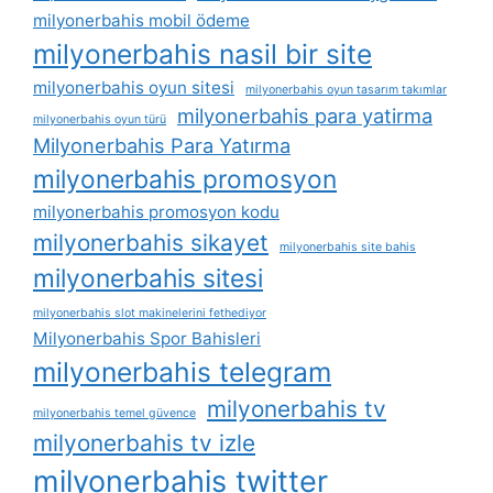
milyonerbahis mobil ödeme
milyonerbahis nasil bir site
milyonerbahis oyun sitesi
milyonerbahis oyun tasarım takımlar
milyonerbahis para yatirma
milyonerbahis oyun türü
Milyonerbahis Para Yatırma
milyonerbahis promosyon
milyonerbahis promosyon kodu
milyonerbahis sikayet
milyonerbahis site bahis
milyonerbahis sitesi
milyonerbahis slot makinelerini fethediyor
Milyonerbahis Spor Bahisleri
milyonerbahis telegram
milyonerbahis tv
milyonerbahis temel güvence
milyonerbahis tv izle
milyonerbahis twitter