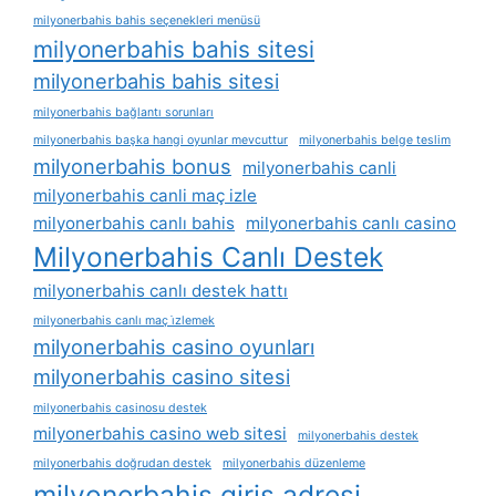
milyonerbahis bahis seçenekleri menüsü
milyonerbahis bahis sitesi
milyonerbahis bahis sitesi
milyonerbahis bağlantı sorunları
milyonerbahis başka hangi oyunlar mevcuttur
milyonerbahis belge teslim
milyonerbahis bonus
milyonerbahis canli
milyonerbahis canli maç izle
milyonerbahis canlı bahis
milyonerbahis canlı casino
Milyonerbahis Canlı Destek
milyonerbahis canlı destek hattı
milyonerbahis canlı maç i̇zlemek
milyonerbahis casino oyunları
milyonerbahis casino sitesi
milyonerbahis casinosu destek
milyonerbahis casino web sitesi
milyonerbahis destek
milyonerbahis doğrudan destek
milyonerbahis düzenleme
milyonerbahis giris adresi