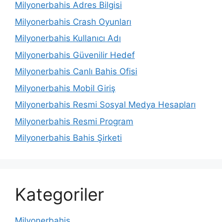
Milyonerbahis Adres Bilgisi
Milyonerbahis Crash Oyunları
Milyonerbahis Kullanıcı Adı
Milyonerbahis Güvenilir Hedef
Milyonerbahis Canlı Bahis Ofisi
Milyonerbahis Mobil Giriş
Milyonerbahis Resmi Sosyal Medya Hesapları
Milyonerbahis Resmi Program
Milyonerbahis Bahis Şirketi
Kategoriler
Milyonerbahis