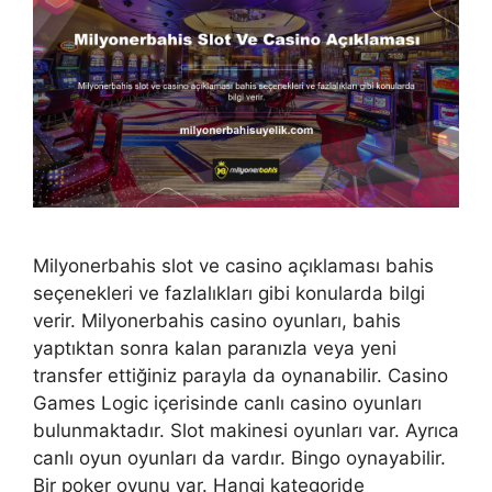
Milyonerbahis slot ve casino açıklaması bahis
seçenekleri ve fazlalıkları gibi konularda bilgi
verir. Milyonerbahis casino oyunları, bahis
yaptıktan sonra kalan paranızla veya yeni
transfer ettiğiniz parayla da oynanabilir. Casino
Games Logic içerisinde canlı casino oyunları
bulunmaktadır. Slot makinesi oyunları var. Ayrıca
canlı oyun oyunları da vardır. Bingo oynayabilir.
Bir poker oyunu var. Hangi kategoride