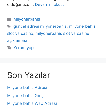
olduğunuzu …
Devamını oku…
Kategoriler
Milyonerbahis
Etiketler
güncel adresi milyonerbahis
,
milyonerbahis
slot ve casino
,
milyonerbahis slot ve casino
açıklaması
Yorum yap
Son Yazılar
Milyonerbahis Adresi
Milyonerbahis Giriş
Milyonerbahis Web Adresi