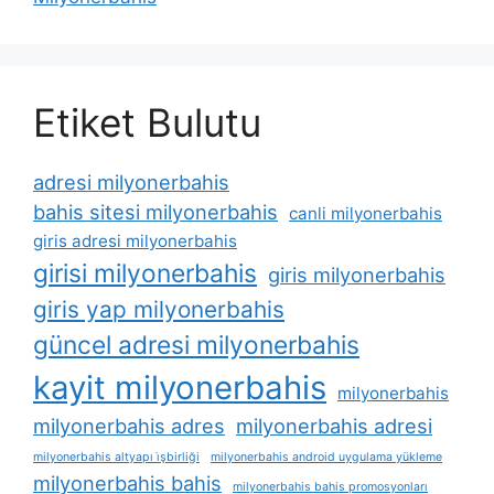
Etiket Bulutu
adresi milyonerbahis
bahis sitesi milyonerbahis
canli milyonerbahis
giris adresi milyonerbahis
girisi milyonerbahis
giris milyonerbahis
giris yap milyonerbahis
güncel adresi milyonerbahis
kayit milyonerbahis
milyonerbahis
milyonerbahis adres
milyonerbahis adresi
milyonerbahis altyapı i̇şbirliği
milyonerbahis android uygulama yükleme
milyonerbahis bahis
milyonerbahis bahis promosyonları