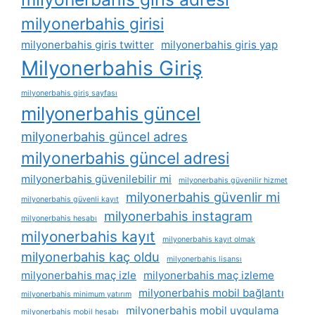
milyonerbahis girisi
milyonerbahis giris twitter
milyonerbahis giris yap
Milyonerbahis Giriş
milyonerbahis giriş sayfası
milyonerbahis güncel
milyonerbahis güncel adres
milyonerbahis güncel adresi
milyonerbahis güvenilebilir mi
milyonerbahis güvenilir hizmet
milyonerbahis güvenlir mi
milyonerbahis güvenli kayıt
milyonerbahis instagram
milyonerbahis hesabı
milyonerbahis kayıt
milyonerbahis kayıt olmak
milyonerbahis kaç oldu
milyonerbahis lisansı
milyonerbahis maç izle
milyonerbahis maç izleme
milyonerbahis mobil bağlantı
milyonerbahis minimum yatırım
milyonerbahis mobil uygulama
milyonerbahis mobil hesabı