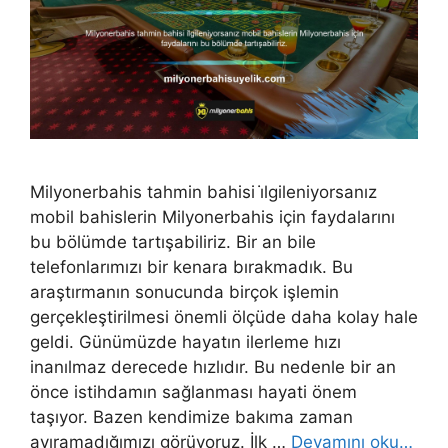
Milyonerbahis tahmin bahisi i̇lgileniyorsanız
mobil bahislerin Milyonerbahis için faydalarını
bu bölümde tartışabiliriz. Bir an bile
telefonlarımızı bir kenara bırakmadık. Bu
araştırmanın sonucunda birçok işlemin
gerçekleştirilmesi önemli ölçüde daha kolay hale
geldi. Günümüzde hayatın ilerleme hızı
inanılmaz derecede hızlıdır. Bu nedenle bir an
önce istihdamın sağlanması hayati önem
taşıyor. Bazen kendimize bakıma zaman
ayıramadığımızı görüyoruz. İlk …
Devamını oku…