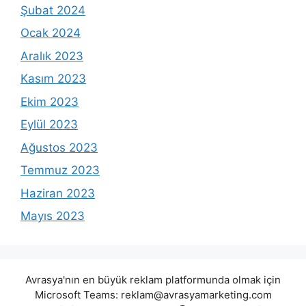
Şubat 2024
Ocak 2024
Aralık 2023
Kasım 2023
Ekim 2023
Eylül 2023
Ağustos 2023
Temmuz 2023
Haziran 2023
Mayıs 2023
Avrasya'nın en büyük reklam platformunda olmak için
Microsoft Teams:
reklam@avrasyamarketing.com