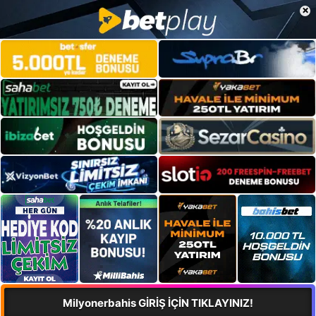
×
Milyonerbahis GİRİŞ İÇİN TIKLAYINIZ!