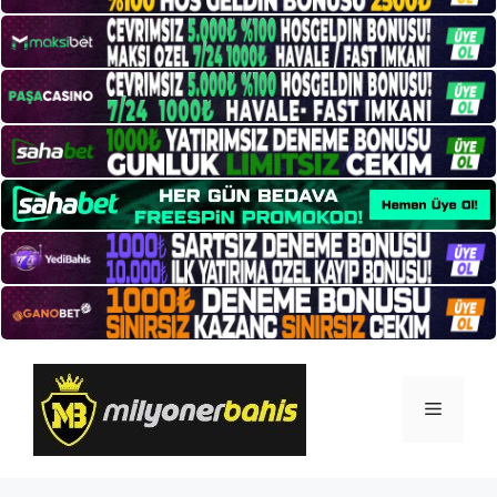
İçeriğe
atla
Menü