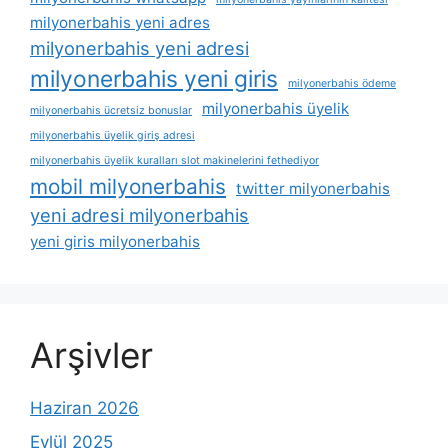
milyonerbahis yeni adres
milyonerbahis yeni adresi
milyonerbahis yeni giris
milyonerbahis ödeme
milyonerbahis üyelik
milyonerbahis ücretsiz bonuslar
milyonerbahis üyelik giriş adresi
milyonerbahis üyelik kuralları slot makinelerini fethediyor
mobil milyonerbahis
twitter milyonerbahis
yeni adresi milyonerbahis
yeni giris milyonerbahis
Arşivler
Haziran 2026
Eylül 2025