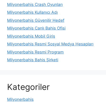
Milyonerbahis Crash Oyunları
Milyonerbahis Kullanıcı Adı
Milyonerbahis Güvenilir Hedef
Milyonerbahis Canlı Bahis Ofisi
Milyonerbahis Mobil Giriş
Milyonerbahis Resmi Sosyal Medya Hesapları
Milyonerbahis Resmi Program
Milyonerbahis Bahis Şirketi
Kategoriler
Milyonerbahis