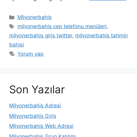
Kategoriler
Milyonerbahis
Etiketler
milyonerbahis cep telefonu menüleri
,
milyonerbahis giris twitter
,
milyonerbahis tahmin
bahisi
Yorum yap
Son Yazılar
Milyonerbahis Adresi
Milyonerbahis Giriş
Milyonerbahis Web Adresi
Milyonerbahis Grup Katılımı