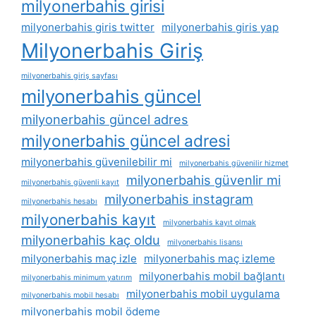
milyonerbahis girisi
milyonerbahis giris twitter
milyonerbahis giris yap
Milyonerbahis Giriş
milyonerbahis giriş sayfası
milyonerbahis güncel
milyonerbahis güncel adres
milyonerbahis güncel adresi
milyonerbahis güvenilebilir mi
milyonerbahis güvenilir hizmet
milyonerbahis güvenlir mi
milyonerbahis güvenli kayıt
milyonerbahis instagram
milyonerbahis hesabı
milyonerbahis kayıt
milyonerbahis kayıt olmak
milyonerbahis kaç oldu
milyonerbahis lisansı
milyonerbahis maç izle
milyonerbahis maç izleme
milyonerbahis mobil bağlantı
milyonerbahis minimum yatırım
milyonerbahis mobil uygulama
milyonerbahis mobil hesabı
milyonerbahis mobil ödeme