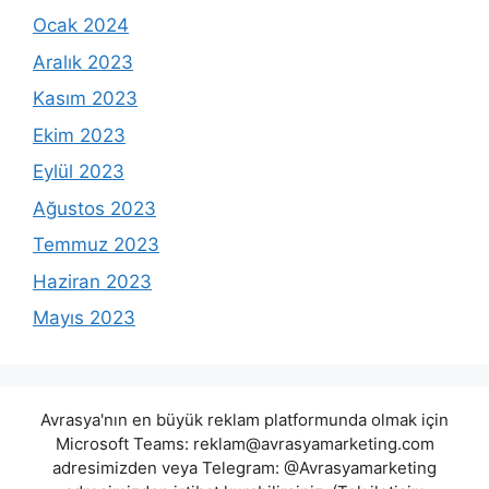
Ocak 2024
Aralık 2023
Kasım 2023
Ekim 2023
Eylül 2023
Ağustos 2023
Temmuz 2023
Haziran 2023
Mayıs 2023
Avrasya'nın en büyük reklam platformunda olmak için
Microsoft Teams:
reklam@avrasyamarketing.com
adresimizden veya Telegram: @Avrasyamarketing