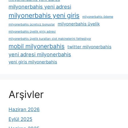
milyonerbahis yeni adresi
milyonerbahis yeni giris
milyonerbahis ödeme
milyonerbahis üyelik
milyonerbahis ücretsiz bonuslar
milyonerbahis üyelik giriş adresi
milyonerbahis üyelik kuralları slot makinelerini fethediyor
mobil milyonerbahis
twitter milyonerbahis
yeni adresi milyonerbahis
yeni giris milyonerbahis
Arşivler
Haziran 2026
Eylül 2025