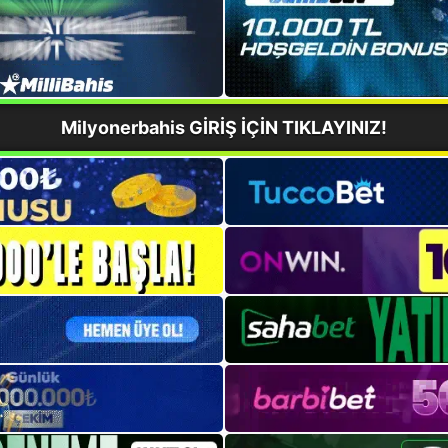
Milyonerbahis GİRİŞ İÇİN TIKLAYINIZ!