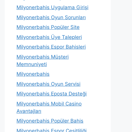
Milyonerbahis Uygulama Girişi
Milyonerbahis Oyun Sorunları
Milyonerbahis Popüler Site
Milyonerbahis Üye Talepleri
Milyonerbahis Espor Bahisleri
Milyonerbahis Müşteri
Memnuniyeti
Milyonerbahis
Milyonerbahis Oyun Servisi
Milyonerbahis Eposta Desteği
Milyonerbahis Mobil Casino
Avantajları
Milyonerbahis Popüler Bahis
Milyonerbahis Espor Çeşitliliği