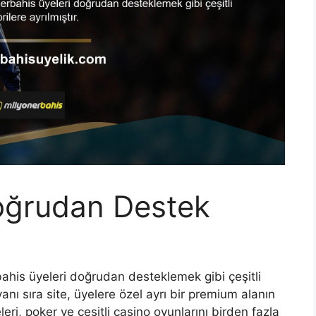
oğrudan Destek
his üyeleri doğrudan desteklemek gibi çeşitli
anı sıra site, üyelere özel ayrı bir premium alanın
eleri, poker ve çeşitli casino oyunlarını birden fazla