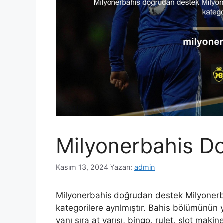
Milyonerbahis D
Kasım 13, 2024
Yazarı:
admin
Milyonerbahis doğrudan destek Milyonerba
kategorilere ayrılmıştır. Bahis bölümünün y
yanı sıra at yarışı, bingo, rulet, slot makin