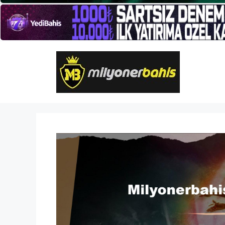
İçeriğe
atla