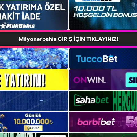
Milyonerbahis GİRİŞ İÇİN TIKLAYINIZ!