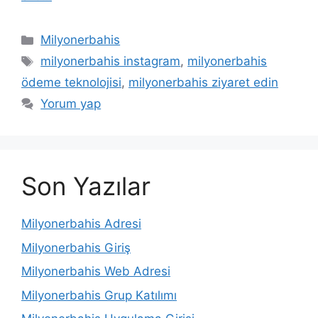
Kategoriler
Milyonerbahis
Etiketler
milyonerbahis instagram
,
milyonerbahis
ödeme teknolojisi
,
milyonerbahis ziyaret edin
Yorum yap
Son Yazılar
Milyonerbahis Adresi
Milyonerbahis Giriş
Milyonerbahis Web Adresi
Milyonerbahis Grup Katılımı