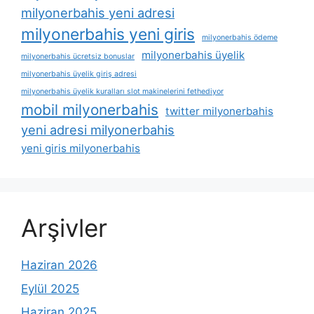
milyonerbahis yeni adresi
milyonerbahis yeni giris
milyonerbahis ödeme
milyonerbahis üyelik
milyonerbahis ücretsiz bonuslar
milyonerbahis üyelik giriş adresi
milyonerbahis üyelik kuralları slot makinelerini fethediyor
mobil milyonerbahis
twitter milyonerbahis
yeni adresi milyonerbahis
yeni giris milyonerbahis
Arşivler
Haziran 2026
Eylül 2025
Haziran 2025