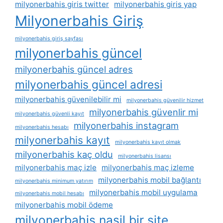
milyonerbahis giris twitter
milyonerbahis giris yap
Milyonerbahis Giriş
milyonerbahis giriş sayfası
milyonerbahis güncel
milyonerbahis güncel adres
milyonerbahis güncel adresi
milyonerbahis güvenilebilir mi
milyonerbahis güvenilir hizmet
milyonerbahis güvenlir mi
milyonerbahis güvenli kayıt
milyonerbahis instagram
milyonerbahis hesabı
milyonerbahis kayıt
milyonerbahis kayıt olmak
milyonerbahis kaç oldu
milyonerbahis lisansı
milyonerbahis maç izle
milyonerbahis maç izleme
milyonerbahis mobil bağlantı
milyonerbahis minimum yatırım
milyonerbahis mobil uygulama
milyonerbahis mobil hesabı
milyonerbahis mobil ödeme
milyonerbahis nasil bir site