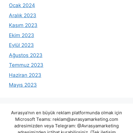
Ocak 2024
Aralık 2023
Kasım 2023
Ekim 2023
Eylül 2023
Ağustos 2023
Temmuz 2023
Haziran 2023
Mayıs 2023
Avrasya'nın en büyük reklam platformunda olmak için
Microsoft Teams:
reklam@avrasyamarketing.com
adresimizden veya Telegram: @Avrasyamarketing
adresimizden irtibat kurabilirsiniz. (Tek iletişim