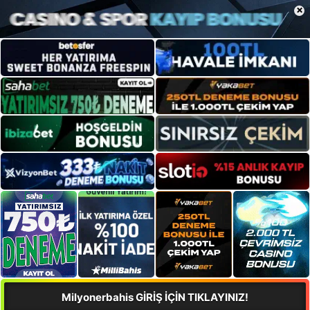
×
Milyonerbahis GİRİŞ İÇİN TIKLAYINIZ!