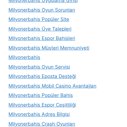
Milyonerbahis Uygulama Girişi
Milyonerbahis Oyun Sorunları
Milyonerbahis Popüler Site
Milyonerbahis Üye Talepleri
Milyonerbahis Espor Bahisleri
Milyonerbahis Müşteri Memnuniyeti
Milyonerbahis
Milyonerbahis Oyun Servisi
Milyonerbahis Eposta Desteği
Milyonerbahis Mobil Casino Avantajları
Milyonerbahis Popüler Bahis
Milyonerbahis Espor Çeşitliliği
Milyonerbahis Adres Bilgisi
Milyonerbahis Crash Oyunları