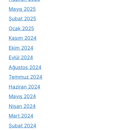
Mayıs 2025
Şubat 2025
Ocak 2025
Kasım 2024
Ekim 2024
Eylül 2024
Ağustos 2024
Temmuz 2024
Haziran 2024
Mayıs 2024
Nisan 2024
Mart 2024
Şubat 2024