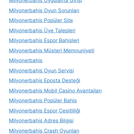
Milyonerbahis Uygulama Girişi
Milyonerbahis Oyun Sorunları
Milyonerbahis Popüler Site
Milyonerbahis Üye Talepleri
Milyonerbahis Espor Bahisleri
Milyonerbahis Müşteri Memnuniyeti
Milyonerbahis
Milyonerbahis Oyun Servisi
Milyonerbahis Eposta Desteği
Milyonerbahis Mobil Casino Avantajları
Milyonerbahis Popüler Bahis
Milyonerbahis Espor Çeşitliliği
Milyonerbahis Adres Bilgisi
Milyonerbahis Crash Oyunları