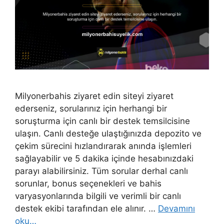
Milyonerbahis ziyaret edin siteyi ziyaret
ederseniz, sorularınız için herhangi bir
soruşturma için canlı bir destek temsilcisine
ulaşın. Canlı desteğe ulaştığınızda depozito ve
çekim sürecini hızlandırarak anında işlemleri
sağlayabilir ve 5 dakika içinde hesabınızdaki
parayı alabilirsiniz. Tüm sorular derhal canlı
sorunlar, bonus seçenekleri ve bahis
varyasyonlarında bilgili ve verimli bir canlı
destek ekibi tarafından ele alınır. …
Devamını
oku…