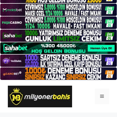
İçeriğe
atla
Menü