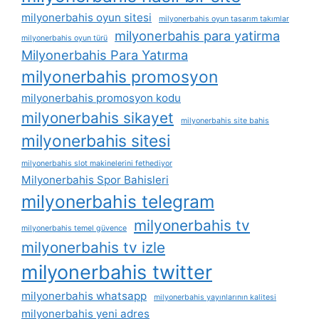
milyonerbahis oyun sitesi
milyonerbahis oyun tasarım takımlar
milyonerbahis para yatirma
milyonerbahis oyun türü
Milyonerbahis Para Yatırma
milyonerbahis promosyon
milyonerbahis promosyon kodu
milyonerbahis sikayet
milyonerbahis site bahis
milyonerbahis sitesi
milyonerbahis slot makinelerini fethediyor
Milyonerbahis Spor Bahisleri
milyonerbahis telegram
milyonerbahis tv
milyonerbahis temel güvence
milyonerbahis tv izle
milyonerbahis twitter
milyonerbahis whatsapp
milyonerbahis yayınlarının kalitesi
milyonerbahis yeni adres