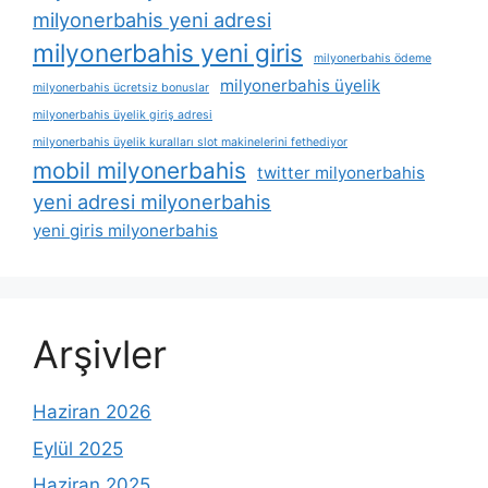
milyonerbahis yeni adresi
milyonerbahis yeni giris
milyonerbahis ödeme
milyonerbahis üyelik
milyonerbahis ücretsiz bonuslar
milyonerbahis üyelik giriş adresi
milyonerbahis üyelik kuralları slot makinelerini fethediyor
mobil milyonerbahis
twitter milyonerbahis
yeni adresi milyonerbahis
yeni giris milyonerbahis
Arşivler
Haziran 2026
Eylül 2025
Haziran 2025